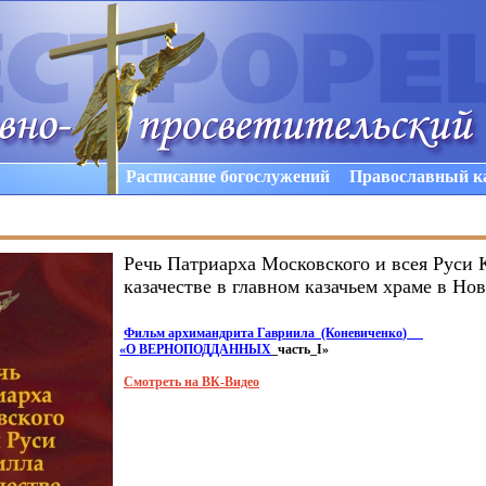
Расписание богослужений
Православный к
Речь Патриарха Московского и всея Руси 
казачестве в главном казачьем храме в Но
Фильм архимандрита Гавриила
(Коневиченко
)
«О
ВЕРНОПОДДАННЫХ
_часть_
I»
Смотреть на ВК-Видео