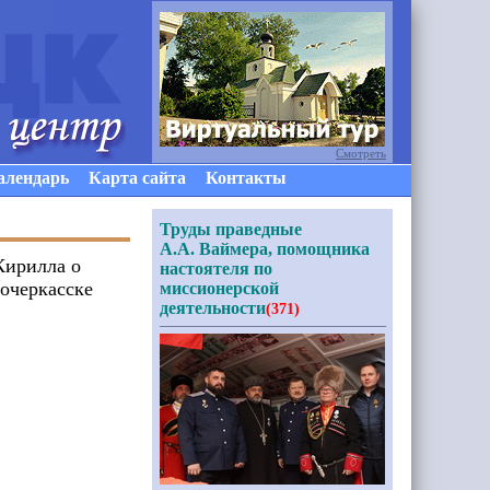
Смотреть
алендарь
Карта сайта
Контакты
Труды праведные
А.А. Ваймера, помощника
Кирилла о
настоятеля по
вочеркасске
миссионерской
деятельности
(371)