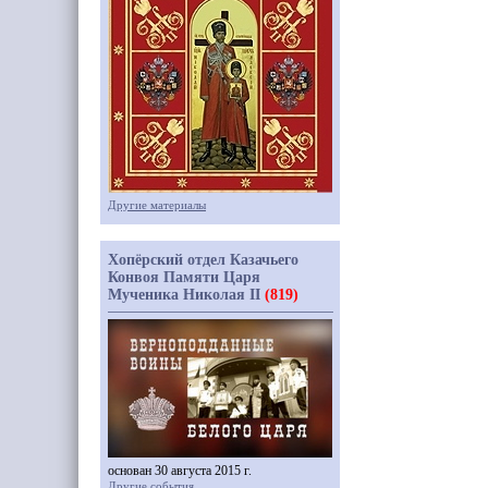
Другие материалы
Хопёрский отдел Казачьего
Конвоя Памяти Царя
Мученика Николая II
(819)
основан 30 августа 2015 г.
Другие события