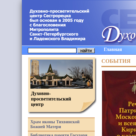
Главная
СОБЫТИЯ
Духовно-
просветительский
центр
Храм иконы Тихвинской
Божией Матери
Библиотека памяти Государя