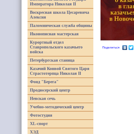
Императора Николая II
Воскресная школа Цесаревича
Алексия
Паломническая служба общины
Иконописная мастерская
Курортный отдел
Ставропольского казачьего
Поделиться
войска
Петербургская станица
Казачий Конвой Святого Царя
Страстотерпца Николая II
Фонд "Берега"
Продюсерский центр
Невская сечь
Учебно-методический центр
Фотостудия
XL-спорт
ХЭД