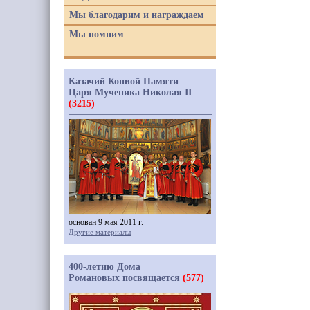
Мы благодарим и награждаем
Мы помним
Казачий Конвой Памяти
Царя Мученика Николая II
(3215)
основан 9 мая 2011 г.
Другие материалы
400-летию Дома
Романовых посвящается
(577)