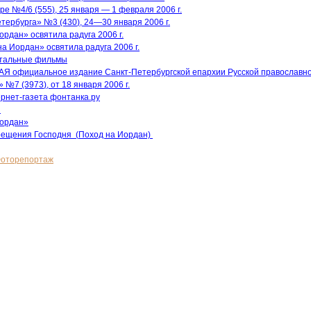
ере №4/6
(555
), 25 января — 1 февраля 2006 г.
етербурга» №3
(430
), 24—30 января 2006 г.
ордан» освятила радуга 2006 г.
а Иордан» освятила радуга 2006 г.
нтальные фильмы
 официальное издание Санкт-Петербургской епархии Русской православно
а» №7
(3973
), от 18 января 2006 г.
рнет-газета фонтанка.ру
й
Иордан»
рещения Господня
(
Поход на Иордан)
оторепортаж