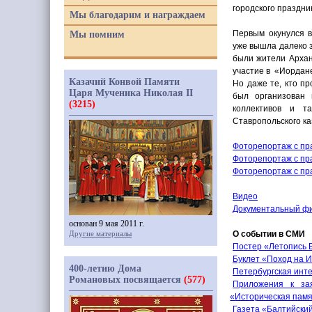
городского праздни
Мы благодарим и награждаем
Первым окунулся в
Мы помним
уже вышла далеко з
были жители Арханг
участие в
«
Иордане
Казачий Конвой Памяти
Но даже те, кто пр
Царя Мученика Николая II
был организован 
(3215)
коллективов и т
Ставропольского ка
Фоторепортаж с пр
Фоторепортаж с пр
Фоторепортаж с пр
Видео
Документальный ф
основан 9 мая 2011 г.
Другие материалы
О событии в СМИ
Постер
«
Летопись 
Буклет
«
Поход на И
400-летию Дома
Петербургская инте
Романовых посвящается
(577)
Приложения к за
«
Историческая пам
Газета
«
Балтийски