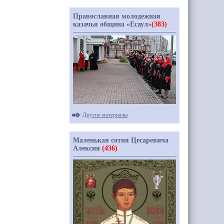
Православная молодежная
казачья община «Есаул»
(383)
Другие материалы
Маленькая сотня Цесаревича
Алексия
(436)