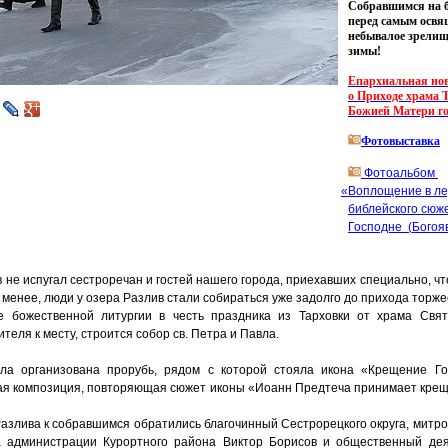
Собравшимся на б
перед самым освя
небывалое зрелищ
зимы!
Епархиальная нов
о Приходе храма 
Божией Матери го
Фотовыставка
Фотоальбом
«
Воплощение
в л
библейского сюж
Господне
(
Богоя
в не испугал сестроречан и гостей нашего города, приехавших специально, ч
е менее, люди у озера Разлив стали собираться уже задолго до прихода торж
е божественной литургии в честь праздника из Тарховки от храма Свят
еля к месту, строится собор св. Петра и Павла.
ла организована прорубь, рядом с которой стояла икона
«
Крещение Го
ая композиция, повторяющая сюжет иконы
«
Иоанн Предтеча принимает крещ
азлива к собравшимся обратились благочинный Сестрорецкого округа, мит
а администрации Курортного района Виктор Борисов и общественный дея