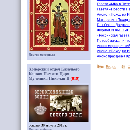
Газета
«
МК» в Пит
Газета
«
Новости П
Анонс
«
Поход на И
Материал
«
Поход н
Dok Online Докуме
Журнал ВОДА ЖИВАЯ
«
Российская газет
Петербургская инте
Анонс мероприяти
Анонс
«
Поход на 
Другие материалы
Анонс праздника К
Видео
Ф
Хопёрский отдел Казачьего
Конвоя Памяти Царя
Мученика Николая II
(819)
основан 30 августа 2015 г.
Другие события