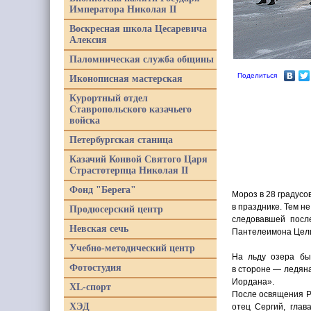
Императора Николая II
Воскресная школа Цесаревича
Алексия
Паломническая служба общины
Поделиться
Иконописная мастерская
Курортный отдел
Ставропольского казачьего
войска
Петербургская станица
Казачий Конвой Святого Царя
Страстотерпца Николая II
Фонд "Берега"
Мороз в 28 градусо
в празднике. Тем н
Продюсерский центр
следовавшей посл
Невская сечь
Пантелеимона Целит
Учебно-методический центр
На льду озера бы
Фотостудия
в стороне — ледян
Иордана».
XL-спорт
После освящения Р
ХЭД
отец Сергий, глав