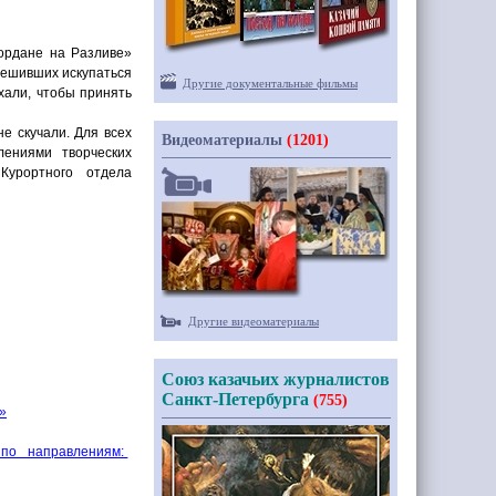
ордане на Разливе»
решивших искупаться
Другие документальные фильмы
хали, чтобы принять
не скучали. Для всех
Видеоматериалы
(1201)
лениями творческих
Курортного отдела
Другие видеоматериалы
Союз казачьих журналистов
Санкт-Петербурга
(755)
»
 по направлениям: