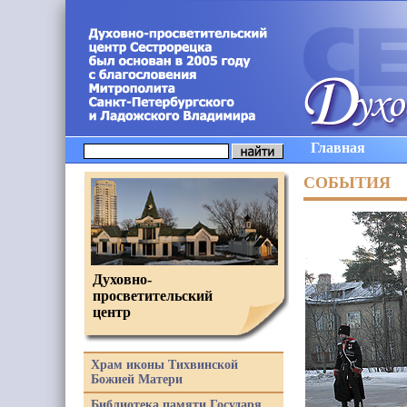
Главная
СОБЫТИЯ
Духовно-
просветительский
центр
Храм иконы Тихвинской
Божией Матери
Библиотека памяти Государя