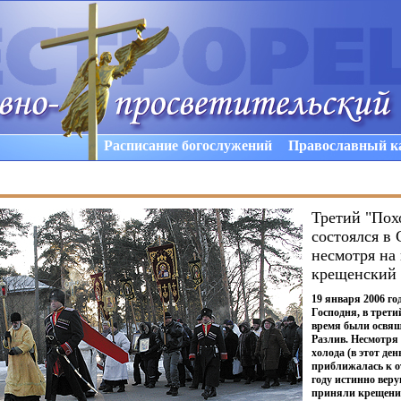
Расписание богослужений
Православный к
Третий "Пох
состоялся в 
несмотря на
крещенский 
19 января 2006 го
Господня, в трети
время были освящ
Разлив. Несмотря
холода
(
в этот де
приближалась к от
году истинно вер
приняли крещени