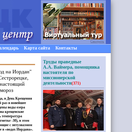
Смотреть
алендарь
Карта сайта
Контакты
Труды праведные
А.А. Ваймера, помощника
од на Иордан"
настоятеля по
Сестрорецке,
миссионерской
деятельности
 настоящий
(371)
мороз
да, в День Крещения
й раз в новейшее
ены воды озера
 на крещенские
нь температура
метке -30), в этом
ующие с энтузиазмом
е в
«
водах Иордана».