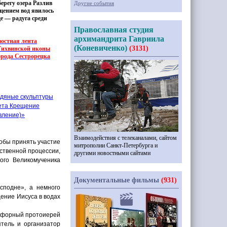
ерегу озера Разлив
Другие события
щением вод явилось
е — радуга среди
Православная студия
архимандрита Гавриила
остная лента
(Коневиченко)
(3131)
Тихвинской иконы
рода Сестрорецка
едяные скульптуры
ета Крещение
вление)»
Взаимодействия с телеканалами, сайтом
тобы принять участие
митрополии Санкт-Петербурга и
ественной процессии,
другими новостными сайтами
ого Великомученика
Документальные фильмы
(931)
сподне», а немного
ение Иисуса в водах
рофорный протоиерей
тель и организатор