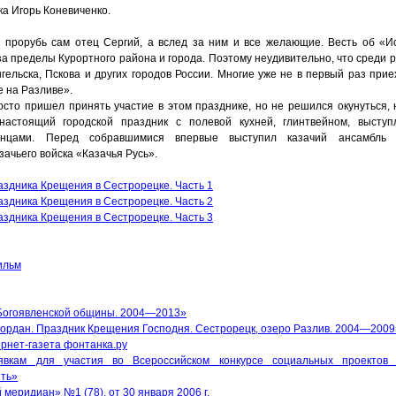
ка Игорь Коневиченко.
 прорубь сам отец Сергий, а вслед за ним и все желающие. Весть об
«
И
а пределы Курортного района и города. Поэтому неудивительно, что среди 
ельска, Пскова и других городов России. Многие уже не в первый раз прие
 на Разливе».
осто пришел принять участие в этом празднике, но не решился окунуться, 
настоящий городской праздник с полевой кухней, глинтвейном, выступ
анцами. Перед собравшимися впервые выступил казачий ансамбль 
зачьего войска
«
Казачья Русь».
аздника Крещения в Сестрорецке. Часть 1
аздника Крещения в Сестрорецке. Часть 2
аздника Крещения в Сестрорецке. Часть 3
ильм
Богоявленской общины. 2004—2013»
ордан. Праздник Крещения Господня. Сестрорецк, озеро Разлив. 2004—2009
рнет-газета фонтанка.ру
явкам для участия во Всероссийском конкурсе социальных проектов
ять»
й меридиан» №1
(78
), от 30 января 2006 г.