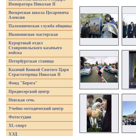
Императора Николая II
Воскресная школа Цесаревича
Алексия
Паломническая служба общины
Иконописная мастерская
Курортный отдел
Ставропольского казачьего
войска
Петербургская станица
Казачий Конвой Святого Царя
Страстотерпца Николая II
Фонд "Берега"
Продюсерский центр
Невская сечь
Учебно-методический центр
Фотостудия
XL-спорт
ХЭД