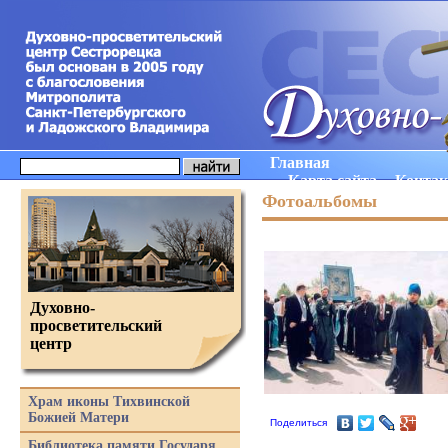
Главная
Карта сайта
Конта
Фотоальбомы
Духовно-
просветительский
центр
Храм иконы Тихвинской
Божией Матери
Поделиться
Библиотека памяти Государя