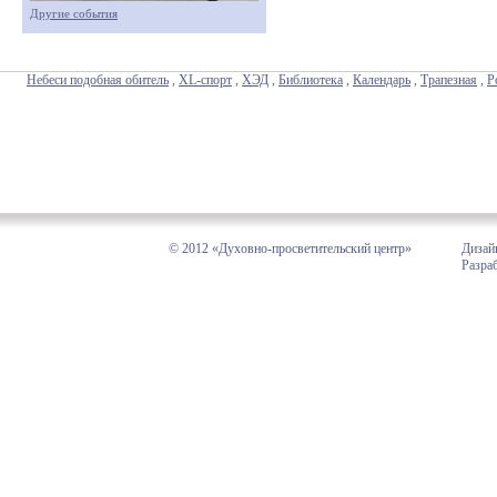
Другие события
Небеси подобная обитель
,
XL-спорт
,
ХЭД
,
Библиотека
,
Календарь
,
Трапезная
,
Р
© 2012 «Духовно-просветительский центр»
Дизай
Разра