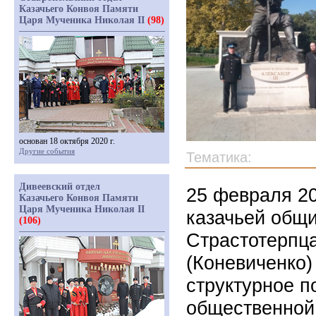
Казачьего Конвоя Памяти
Царя Мученика Николая II
(98)
основан 18 октября 2020 г.
Другие события
Тематика:
Дивеевский отдел
25 февраля 20
Казачьего Конвоя Памяти
Царя Мученика Николая II
казачьей общ
(106)
Страстотерпца
(Коневиченко)
структурное п
общественной