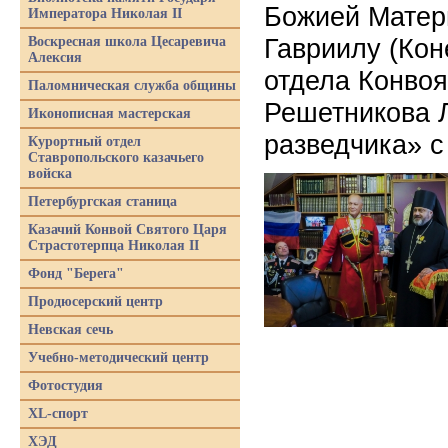
Божией Матер
Императора Николая II
Гавриилу (Кон
Воскресная школа Цесаревича
Алексия
отдела Конвоя
Паломническая служба общины
Решетникова Л
Иконописная мастерская
разведчика» с
Курортный отдел
Ставропольского казачьего
войска
Петербургская станица
Казачий Конвой Святого Царя
Страстотерпца Николая II
Фонд "Берега"
Продюсерский центр
Невская сечь
Учебно-методический центр
Фотостудия
XL-спорт
ХЭД