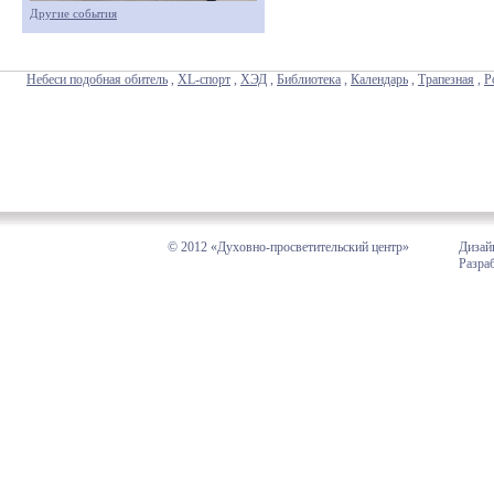
Другие события
Небеси подобная обитель
,
XL-спорт
,
ХЭД
,
Библиотека
,
Календарь
,
Трапезная
,
Р
© 2012 «Духовно-просветительский центр»
Дизай
Разра