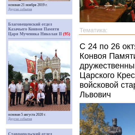
основан 21 ноября 2019 г.
Другие события
Благовещенский отдел
Казачьего Конвоя Памяти
Тематика:
Царя Мученика Николая II
(95)
С 24 по 26 ок
Конвоя Памяти
дружественны
Царского Крес
войсковой ст
Львович
основан 5 августа 2020 г.
Другие события
Ставропольский отдел