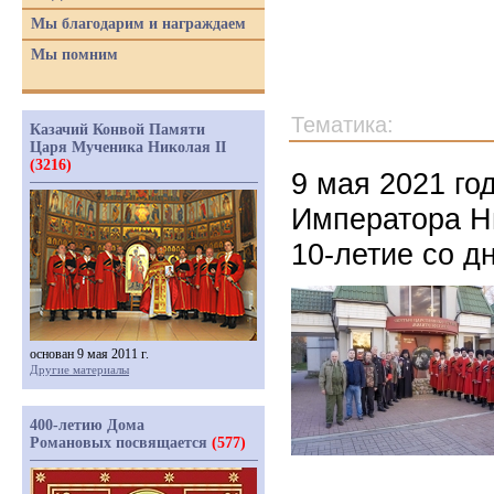
Мы благодарим и награждаем
Мы помним
Тематика:
Казачий Конвой Памяти
Царя Мученика Николая II
(3216)
9 мая 2021 го
Императора Ни
10-летие со д
основан 9 мая 2011 г.
Другие материалы
400-летию Дома
Романовых посвящается
(577)