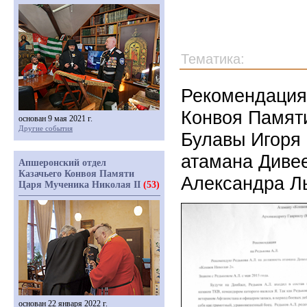
Тематика:
Рекомендация
Конвоя Памяти
основан 9 мая 2021 г.
Другие события
Булавы Игоря
атамана Дивее
Апшеронский отдел
Казачьего Конвоя Памяти
Александра Л
Царя Мученика Николая II
(53)
основан 22 января 2022 г.