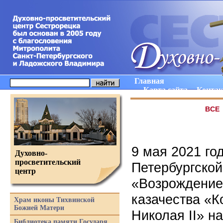
Главная
Карта сайта
Конта
ВCE
9 мая 2021 го
Духовно-
просветительский
Петербургской
центр
«Возрождение 
казачества «К
Храм иконы Тихвинской
Божией Матери
Николая II» н
Библиотека памяти Государя