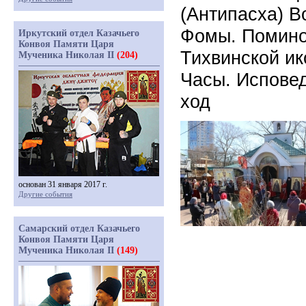
(Антипасха) 
Фомы. Помино
Иркутский отдел Казачьего
Конвоя Памяти Царя
Тихвинской и
Мученика Николая II
(204)
Часы. Исповед
ход
основан 31 января 2017 г.
Другие события
Самарский отдел Казачьего
Конвоя Памяти Царя
Мученика Николая II
(149)