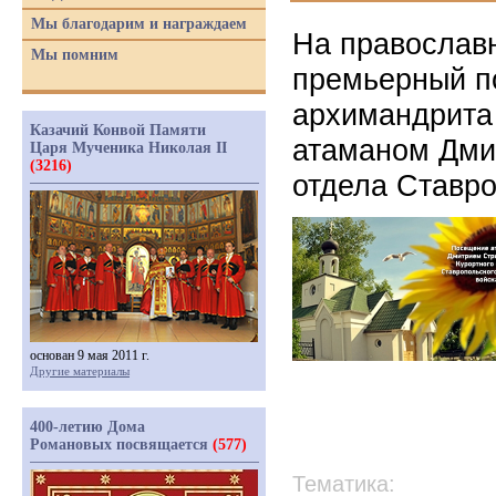
Мы благодарим и награждаем
На православ
Мы помним
премьерный п
архимандрита
Казачий Конвой Памяти
атаманом Дми
Царя Мученика Николая II
(3216)
отдела Ставро
основан 9 мая 2011 г.
Другие материалы
400-летию Дома
Романовых посвящается
(577)
Тематика: