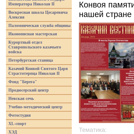
Конвоя памяти
Императора Николая II
нашей стране
Воскресная школа Цесаревича
Алексия
Паломническая служба общины
Иконописная мастерская
Курортный отдел
Ставропольского казачьего
войска
Петербургская станица
Казачий Конвой Святого Царя
Страстотерпца Николая II
Фонд "Берега"
Продюсерский центр
Невская сечь
Учебно-методический центр
Фотостудия
XL-спорт
Тематика:
ХЭД