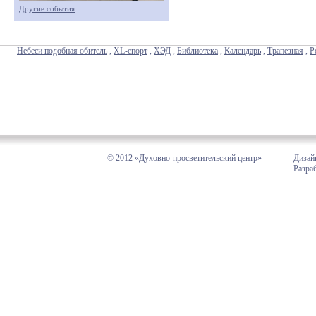
Другие события
Небеси подобная обитель
,
XL-спорт
,
ХЭД
,
Библиотека
,
Календарь
,
Трапезная
,
Р
© 2012 «Духовно-просветительский центр»
Дизай
Разра