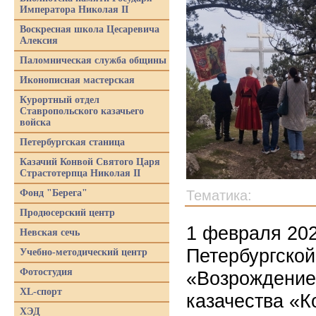
Императора Николая II
Воскресная школа Цесаревича
Алексия
Паломническая служба общины
Иконописная мастерская
Курортный отдел
Ставропольского казачьего
войска
Петербургская станица
Казачий Конвой Святого Царя
Страстотерпца Николая II
Фонд "Берега"
Тематика:
Продюсерский центр
1 февраля 202
Невская сечь
Петербургской
Учебно-методический центр
Фотостудия
«Возрождение 
XL-спорт
казачества «К
ХЭД