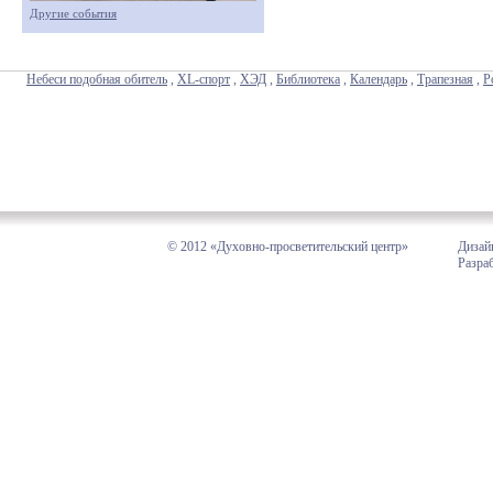
Другие события
Небеси подобная обитель
,
XL-спорт
,
ХЭД
,
Библиотека
,
Календарь
,
Трапезная
,
Р
© 2012 «Духовно-просветительский центр»
Дизай
Разра