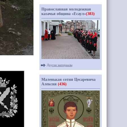
Православная молодежная
казачья община «Есаул»
(383)
Другие материалы
Маленькая сотня Цесаревича
Алексия
(436)