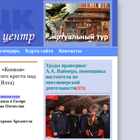
Смотреть
алендарь
Карта сайта
Контакты
Труды праведные
е «Конвоя»
А.А. Ваймера, помощника
ого креста над
настоятеля по
(Ялта)
миссионерской
деятельности
(371)
Императора
аила в Гаспре
их Отечество
 храма Архангела