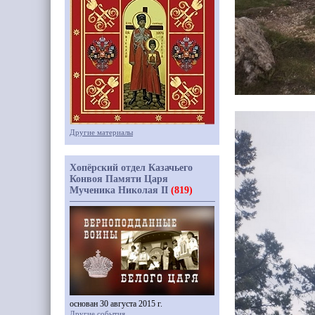
Другие материалы
Хопёрский отдел Казачьего
Конвоя Памяти Царя
Мученика Николая II
(819)
основан 30 августа 2015 г.
Другие события