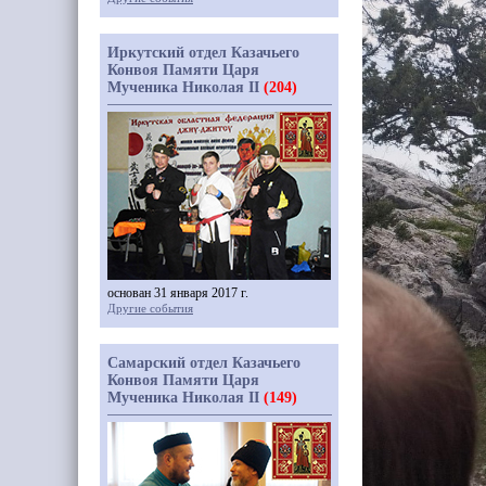
Иркутский отдел Казачьего
Конвоя Памяти Царя
Мученика Николая II
(204)
основан 31 января 2017 г.
Другие события
Самарский отдел Казачьего
Конвоя Памяти Царя
Мученика Николая II
(149)