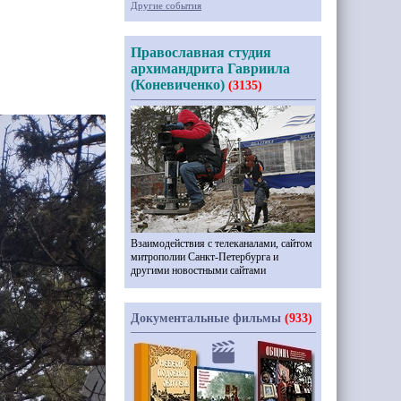
Другие события
Православная студия
архимандрита Гавриила
(Коневиченко)
(3135)
Взаимодействия с телеканалами, сайтом
митрополии Санкт-Петербурга и
другими новостными сайтами
Документальные фильмы
(933)