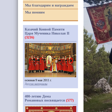
Мы благодарим и награждаем
Мы помним
Казачий Конвой Памяти
Царя Мученика Николая II
(3216)
основан 9 мая 2011 г.
Другие материалы
400-летию Дома
Романовых посвящается
(577)