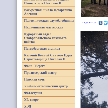
Императора Николая II
Воскресная школа Цесаревича
Алексия
Паломническая служба общины
Поделиться
Иконописная мастерская
Курортный отдел
Ставропольского казачьего
войска
Петербургская станица
Казачий Конвой Святого Царя
Страстотерпца Николая II
Фонд "Берега"
Продюсерский центр
Невская сечь
Учебно-методический центр
Фотостудия
XL-спорт
ХЭД