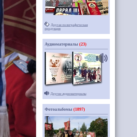
Другая полиграфическая
продукция
Аудиоматериалы
(23)
Другие аудиоматериалы
Фотоальбомы
(1897)