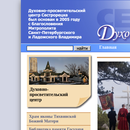
Главная
Духовно-
просветительский
центр
Храм иконы Тихвинской
Божией Матери
Библиотека памяти Государя