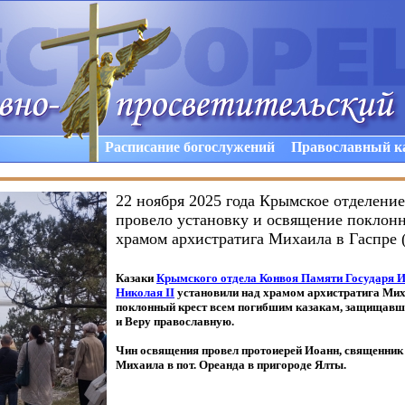
Расписание богослужений
Православный к
22 ноября 2025 года Крымское отделени
провело установку и освящение поклонн
храмом архистратига Михаила в Гаспре 
Казаки
Крымского отдела Конвоя Памяти Государя 
Николая
II
установили над храмом архистратига Мих
поклонный крест всем погибшим казакам, защищавш
и Веру православную.
Чин освящения провел протоиерей Иоанн, священник
Михаила в пот. Ореанда в пригороде Ялты.