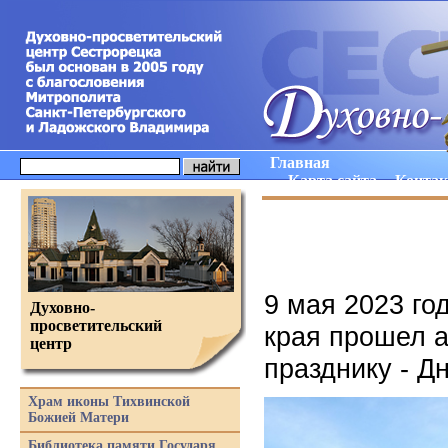
Главная
Карта сайта
Конта
9 мая 2023 го
Духовно-
просветительский
края прошел 
центр
празднику - 
Храм иконы Тихвинской
Божией Матери
Библиотека памяти Государя