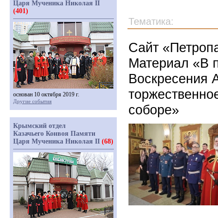
Царя Мученика Николая II
(401)
Тематика:
Сайт «Петропа
Материал «В п
Воскресения 
торжественно
основан 10 октября 2019 г.
Другие события
соборе»
Крымский отдел
Казачьего Конвоя Памяти
Царя Мученика Николая II
(68)