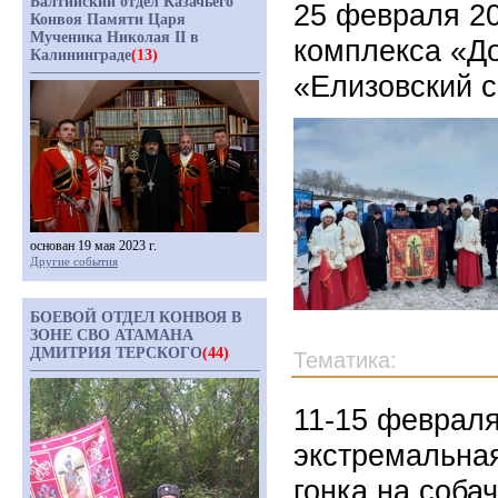
Балтийский отдел Казачьего
25 февраля 20
Конвоя Памяти Царя
Мученика Николая II в
комплекса «Д
Калининграде
(13)
«Елизовский с
основан 19 мая 2023 г.
Другие события
БОЕВОЙ ОТДЕЛ КОНВОЯ В
ЗОНЕ СВО АТАМАНА
ДМИТРИЯ ТЕРСКОГО
(44)
Тематика:
11-15 февраля
экстремальная
гонка на соба