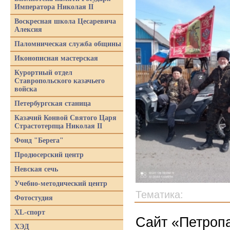
Императора Николая II
Воскресная школа Цесаревича
Алексия
Паломническая служба общины
Иконописная мастерская
Курортный отдел
Ставропольского казачьего
войска
Петербургская станица
Казачий Конвой Святого Царя
Страстотерпца Николая II
Фонд "Берега"
Продюсерский центр
Невская сечь
Учебно-методический центр
Тематика:
Фотостудия
XL-спорт
Сайт «Петропа
ХЭД