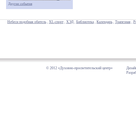
Другие события
Небеси подобная обитель
,
XL-спорт
,
ХЭД
,
Библиотека
,
Календарь
,
Трапезная
,
Р
© 2012 «Духовно-просветительский центр»
Дизай
Разра