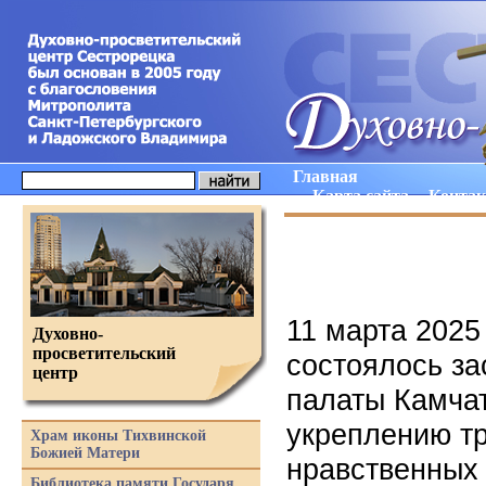
Главная
Карта сайта
Конта
11 марта 2025
Духовно-
просветительский
состоялось з
центр
палаты Камчат
укреплению т
Храм иконы Тихвинской
Божией Матери
нравственных
Библиотека памяти Государя