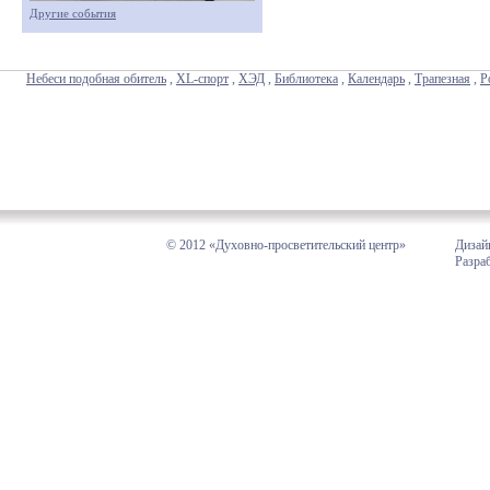
Другие события
Небеси подобная обитель
,
XL-спорт
,
ХЭД
,
Библиотека
,
Календарь
,
Трапезная
,
Р
© 2012 «Духовно-просветительский центр»
Дизай
Разра