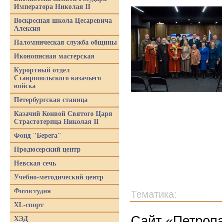
Императора Николая II
Воскресная школа Цесаревича
Алексия
Паломническая служба общины
Иконописная мастерская
Курортный отдел
Ставропольского казачьего
войска
Петербургская станица
Казачий Конвой Святого Царя
Страстотерпца Николая II
Фонд "Берега"
Продюсерский центр
Невская сечь
Учебно-методический центр
Фотостудия
Тематика:
XL-спорт
Сайт «Петропа
ХЭД