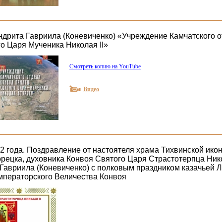
дрита Гавриила (Коневиченко) «Учреждение Камчатского о
о Царя Мученика Николая II»
Смотреть копию на YouTube
Видео
22 года. Поздравление от настоятеля храма Тихвинской ик
рецка, духовника Конвоя Святого Царя Страстотерпца Нико
Гавриила (Коневиченко) с полковым праздником казачьей Л
мператорского Величества Конвоя