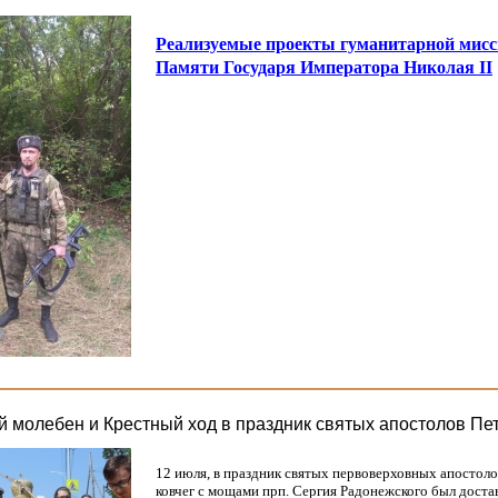
Реализуемые проекты гуманитарной мис
Памяти Государя Императора Николая II
 молебен и Крестный ход в праздник святых апостолов Пе
12 июля, в праздник святых первоверховных апостоло
ковчег с мощами прп. Сергия Радонежского был доста