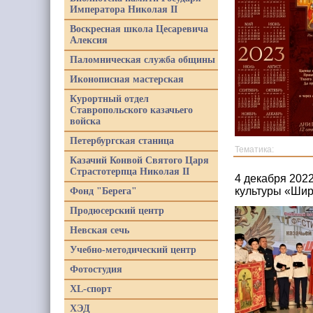
Императора Николая II
Воскресная школа Цесаревича
Алексия
Паломническая служба общины
Иконописная мастерская
Курортный отдел
Ставропольского казачьего
войска
Петербургская станица
Тематика:
Казачий Конвой Святого Царя
Страстотерпца Николая II
4 декабря 202
культуры «Шир
Фонд "Берега"
Продюсерский центр
Невская сечь
Учебно-методический центр
Фотостудия
XL-спорт
ХЭД