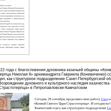
022 года с благословения духовника казачьей общины «Кон
ерпца Николая II» архимандрита Гавриила (Коневиченко) с
дел, как структурное подразделение Санкт-Петербургской 
Возрождение духовного и культурного наследия казачества
Страстотерпца» в Петропавловске-Камчатском
Сегодня, 28 сентября, продолжил свою работу
Сход
к
«Конвой
Святого Царя Страстотерпца». И сегодня на 
Камчатский отдел, как структурное подразделение
Са