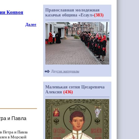
Православная молодежная
сии Конвоя
казачья община «Есаул»
(383)
Далее
Другие материалы
Маленькая сотня Цесаревича
Алексия
(436)
тра и Павла
в Петра и Павла
влен в Морской