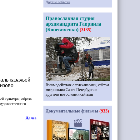
Другие события
Православная студия
архимандрита Гавриила
(Коневиченко)
(3135)
аль казачьей
лизово
Взаимодействия с телеканалами, сайтом
митрополии Санкт-Петербурга и
другими новостными сайтами
ей культуры, образа
 художественного
Документальные фильмы
(933)
Далее