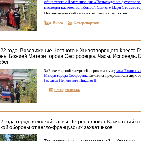
общественной организации
«Возрождение
духовного 
наследия казачества „Конвой Святого Царя Страстот
Петропавловске-Камчатском Камчатского края.
Видео
Фоторепортаж
022 года. Воздвижение Честного и Животворящего Креста Г
оны Божией Матери города Сестрорецка. Часы. Исповедь. 
ебен
За Божественной литургией с прихожанами
храма Тихвинско
Матери города Сестрорецка
молились представители двух о
Государя Императора Николая II
.
Фоторепортаж
22 года город воинской славы Петропавловск-Камчатский от
ской обороны от англо-французских захватчиков