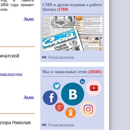
й ход в память
СМИ и другие издания о работе
 1854 года прошел
Центра
(1769)
ском.
Далее
амчатской
Другие материалы
Мы в социальных сетях
(26501)
нная передача
Далее
атора Николая
Другие материалы