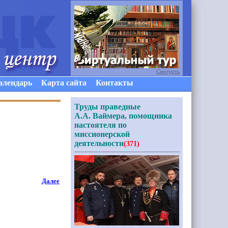
Смотреть
алендарь
Карта сайта
Контакты
Труды праведные
А.А. Ваймера, помощника
настоятеля по
миссионерской
деятельности
(371)
Далее