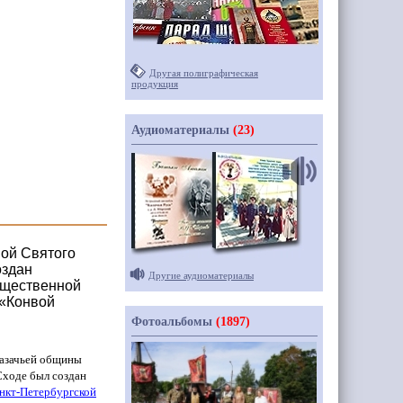
Другая полиграфическая
продукция
Аудиоматериалы
(23)
вой Святого
оздан
Другие аудиоматериалы
общественной
 «Конвой
Фотоальбомы
(1897)
азачьей общины
Сходе был создан
нкт-Петербургской