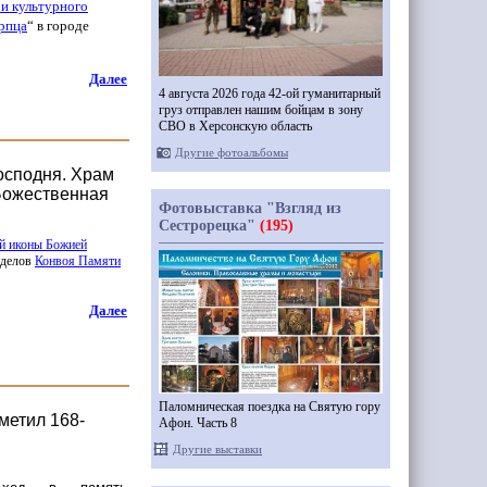
и культурного
ерпца
“
в городе
Далее
4 августа 2026 года 42-ой гуманитарный
груз отправлен нашим бойцам в зону
СВО в Херсонскую область
Другие фотоальбомы
осподня. Храм
Божественная
Фотовыставка "Взгляд из
Сестрорецка"
(195)
й иконы Божией
тделов
Конвоя Памяти
Далее
Паломническая поездка на Святую гору
метил 168-
Афон. Часть 8
Другие выставки