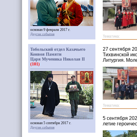
основан 9 февраля 2017 г.
Другие события
Тематика:
27 сентября 2
Тобольский отдел Казачьего
Конвоя Памяти
Тихвинской ик
Царя Мученика Николая II
Литургия. Мол
(101)
Тематика:
5 сентября 20
основан 5 сентября 2017 г.
летие героиче
Другие события