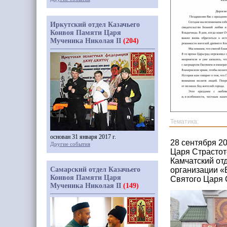
Иркутский отдел Казачьего
Конвоя Памяти Царя
Мученика Николая II
(204)
Тематика:
основан 31 января 2017 г.
28 сентября 2
Другие события
Царя Страстот
Камчатский от
Самарский отдел Казачьего
организации «
Конвоя Памяти Царя
Святого Царя 
Мученика Николая II
(149)