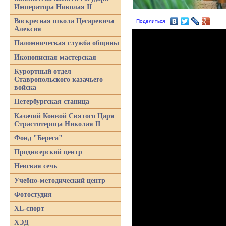
Императора Николая II
Воскресная школа Цесаревича
Поделиться
Алексия
Паломническая служба общины
Иконописная мастерская
Курортный отдел
Ставропольского казачьего
войска
Петербургская станица
Казачий Конвой Святого Царя
Страстотерпца Николая II
Фонд "Берега"
Продюсерский центр
Невская сечь
Учебно-методический центр
Фотостудия
XL-спорт
ХЭД