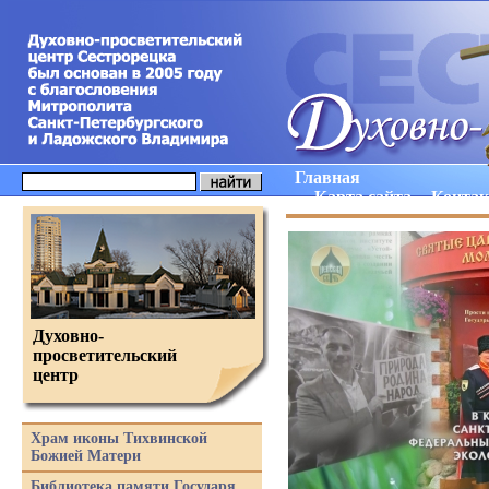
Главная
Карта сайта
Конта
Духовно-
просветительский
центр
Храм иконы Тихвинской
Божией Матери
Библиотека памяти Государя