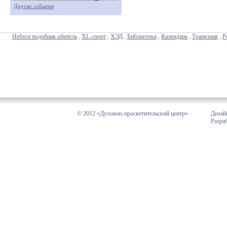
Другие события
Небеси подобная обитель
,
XL-спорт
,
ХЭД
,
Библиотека
,
Календарь
,
Трапезная
,
Р
© 2012 «Духовно-просветительский центр»
Дизай
Разра