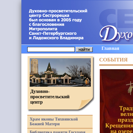
Главная
СОБЫТИЯ
Духовно-
просветительский
центр
Храм иконы Тихвинской
Божией Матери
Библиотека памяти Государя