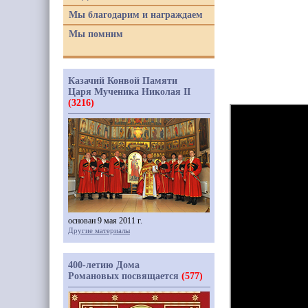
Мы благодарим и награждаем
Мы помним
Казачий Конвой Памяти
Царя Мученика Николая II
(3216)
основан 9 мая 2011 г.
Другие материалы
400-летию Дома
Романовых посвящается
(577)