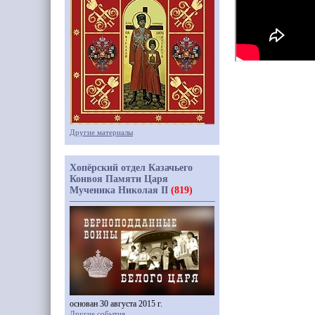
Другие материалы
Хопёрский отдел Казачьего
Конвоя Памяти Царя
Мученика Николая II
(819)
основан 30 августа 2015 г.
Другие события