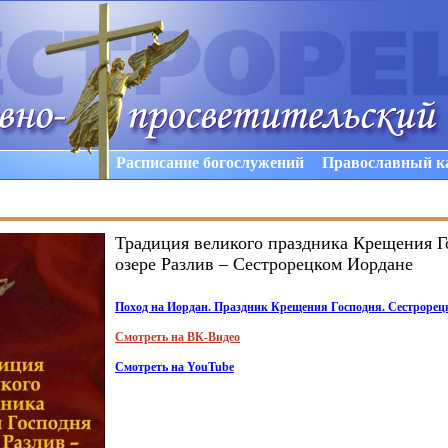
Расписание богослужений
Православный к
Традиция великого праздника Крещения Г
озере Разлив – Сестрорецком Иордане
Поход на Иордан. Праздник Крещения Господня. Сестрорецк
Смотреть на ВК-Видео
Смотреть на YouTube