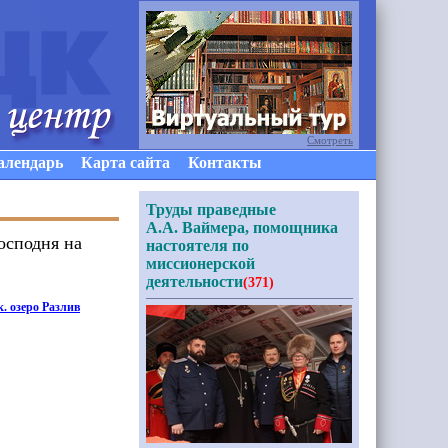
Смотреть
алендарь
Карта сайта
Контакты
Труды праведные
А.А. Ваймера, помощника
осподня на
настоятеля по
миссионерской
деятельности
(371)
. озеро Разлив