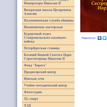
Императора Николая II
Воскресная школа Цесаревича
Алексия
Паломническая служба общины
Иконописная мастерская
Курортный отдел
Ставропольского казачьего
Поделиться
войска
Петербургская станица
Казачий Конвой Святого Царя
Страстотерпца Николая II
Фонд "Берега"
Продюсерский центр
Невская сечь
Учебно-методический центр
Фотостудия
XL-спорт
ХЭД