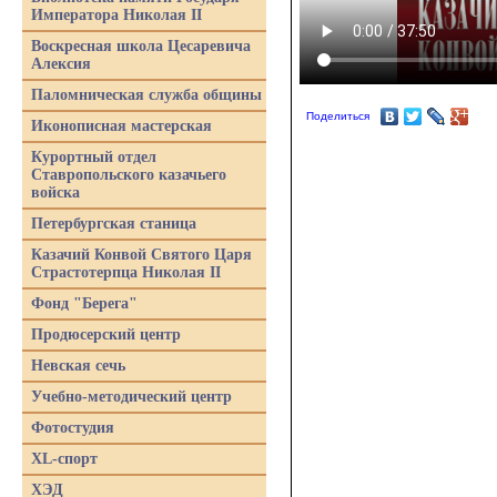
Императора Николая II
Воскресная школа Цесаревича
Алексия
Паломническая служба общины
Поделиться
Иконописная мастерская
Курортный отдел
Ставропольского казачьего
войска
Петербургская станица
Казачий Конвой Святого Царя
Страстотерпца Николая II
Фонд "Берега"
Продюсерский центр
Невская сечь
Учебно-методический центр
Фотостудия
XL-спорт
ХЭД