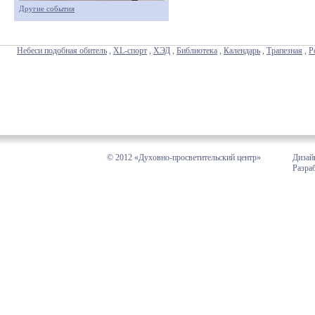
Другие события
Небеси подобная обитель
,
XL-спорт
,
ХЭД
,
Библиотека
,
Календарь
,
Трапезная
,
Р
© 2012 «Духовно-просветительский центр»
Дизай
Разра