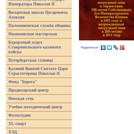
Императора Николая II
Воскресная школа Цесаревича
Алексия
Паломническая служба общины
Иконописная мастерская
Курортный отдел
Ставропольского казачьего
Поделиться
войска
Петербургская станица
Казачий Конвой Святого Царя
Страстотерпца Николая II
Фонд "Берега"
Продюсерский центр
Невская сечь
Учебно-методический центр
Фотостудия
XL-спорт
ХЭД