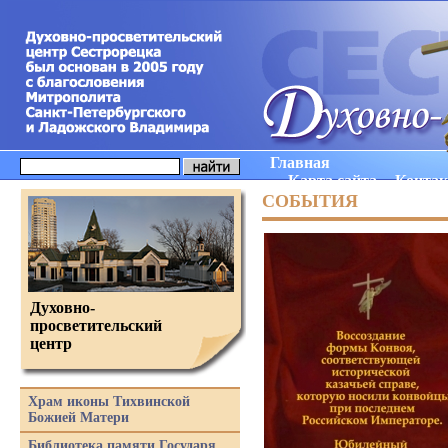
Главная
Карта сайта
Конта
СОБЫТИЯ
Духовно-
просветительский
центр
Храм иконы Тихвинской
Божией Матери
Библиотека памяти Государя