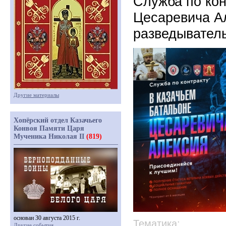
Служба по кон
Цесаревича Ал
разведывател
Другие материалы
Хопёрский отдел Казачьего
Конвоя Памяти Царя
Мученика Николая II
(819)
основан 30 августа 2015 г.
Тематика:
Другие события