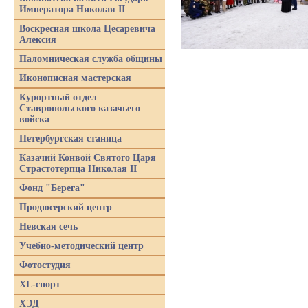
Императора Николая II
Воскресная школа Цесаревича
Алексия
Паломническая служба общины
Иконописная мастерская
Курортный отдел
Ставропольского казачьего
войска
Петербургская станица
Казачий Конвой Святого Царя
Страстотерпца Николая II
Фонд "Берега"
Продюсерский центр
Невская сечь
Учебно-методический центр
Фотостудия
XL-спорт
ХЭД