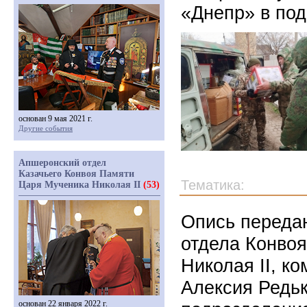
«Днепр» в по
основан 9 мая 2021 г.
Другие события
Апшеронский отдел
Казачьего Конвоя Памяти
Тематика:
Царя Мученика Николая II
(53)
Опись передан
отдела Конво
Николая II, к
Алексия Редьк
основан 22 января 2022 г.