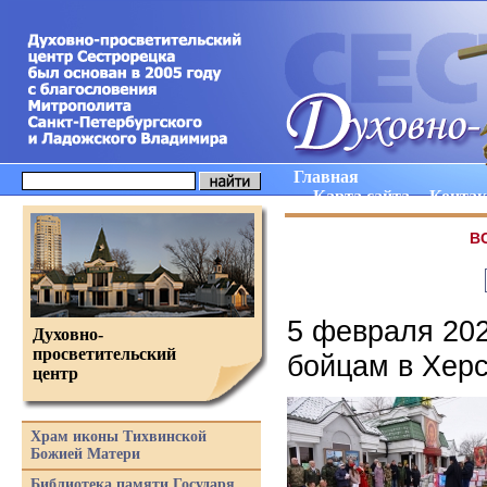
Главная
Карта сайта
Конта
В
5 февраля 202
Духовно-
просветительский
бойцам в Херс
центр
Храм иконы Тихвинской
Божией Матери
Библиотека памяти Государя