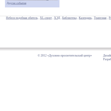
Другие события
Небеси подобная обитель
,
XL-спорт
,
ХЭД
,
Библиотека
,
Календарь
,
Трапезная
,
Р
© 2012 «Духовно-просветительский центр»
Дизай
Разра