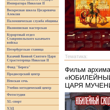
Императора Николая II
Воскресная школа Цесаревича
Алексия
Паломническая служба общины
Иконописная мастерская
Курортный отдел
Ставропольского казачьего
войска
Петербургская станица
Тематика:
Казачий Конвой Святого Царя
Страстотерпца Николая II
Фонд "Берега"
Фильм архима
Продюсерский центр
«ЮБИЛЕЙНЫЙ
Невская сечь
ЦАРЯ МУЧЕНИ
Учебно-методический центр
Фотостудия
XL-спорт
ХЭД