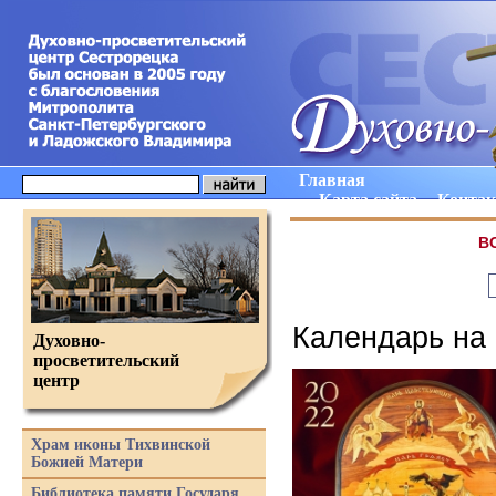
Главная
Карта сайта
Конта
В
Календарь на 
Духовно-
просветительский
центр
Храм иконы Тихвинской
Божией Матери
Библиотека памяти Государя