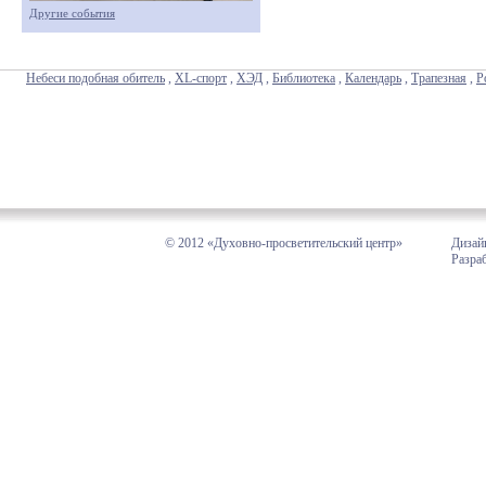
Другие события
Небеси подобная обитель
,
XL-спорт
,
ХЭД
,
Библиотека
,
Календарь
,
Трапезная
,
Р
© 2012 «Духовно-просветительский центр»
Дизай
Разра