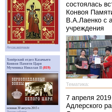
состоялась вс
Конвоя Памяти
В.А.Лаенко с 
учреждения
Другие материалы
Хопёрский отдел Казачьего
Конвоя Памяти Царя
Мученика Николая II
(819)
Тематика:
7 апреля 2019
Адлерского ра
основан 30 августа 2015 г.
Другие события