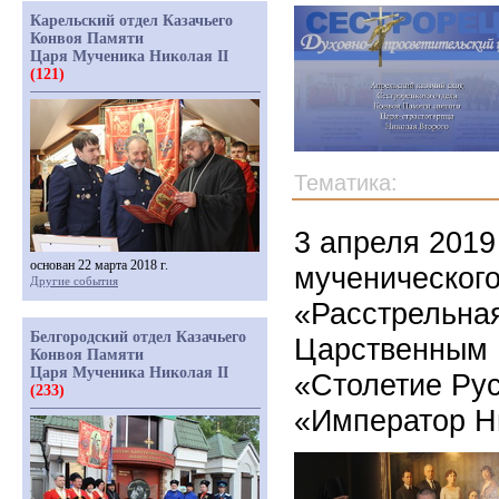
Карельский отдел Казачьего
Конвоя Памяти
Царя Мученика Николая II
(121)
Тематика:
3 апреля 2019
основан 22 марта 2018 г.
мученическог
Другие события
«Расстрельна
Белгородский отдел Казачьего
Царственным 
Конвоя Памяти
Царя Мученика Николая II
«Столетие Рус
(233)
«Император Ни