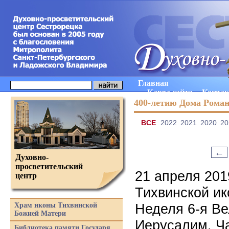
Главная
Карта сайта
Конта
400-летию Дома Рома
ВCE
2022
2021
2020
20
←
Духовно-
просветительский
21 апреля 201
центр
Тихвинской и
Неделя 6-я Ве
Храм иконы Тихвинской
Божией Матери
Иерусалим. Ч
Библиотека памяти Государя