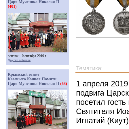
Царя Мученика Николая II
(401)
основан 10 октября 2019 г.
Другие события
Тематика:
Крымский отдел
Казачьего Конвоя Памяти
1 апреля 2019
Царя Мученика Николая II
(68)
подвига Царс
посетил гость
Святителя Иоа
Игнатий (Киут)