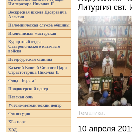
Императора Николая II
Литургия свт.
Воскресная школа Цесаревича
Алексия
Паломническая служба общины
Иконописная мастерская
Курортный отдел
Ставропольского казачьего
войска
Петербургская станица
Казачий Конвой Святого Царя
Страстотерпца Николая II
Фонд "Берега"
Продюсерский центр
Невская сечь
Учебно-методический центр
Тематика:
Фотостудия
XL-спорт
10 апреля 201
ХЭД