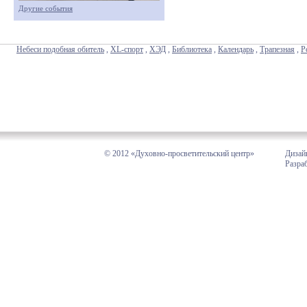
Другие события
Небеси подобная обитель
,
XL-спорт
,
ХЭД
,
Библиотека
,
Календарь
,
Трапезная
,
Р
© 2012 «Духовно-просветительский центр»
Дизай
Разра