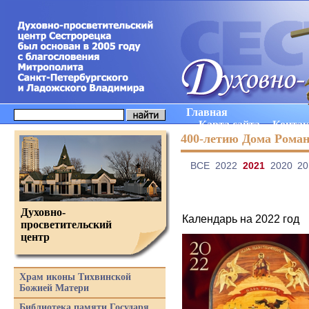
Главная
Карта сайта
Конта
400-летию Дома Рома
ВCE
2022
2021
2020
20
Духовно-
Календарь на 2022 год
просветительский
центр
Храм иконы Тихвинской
Божией Матери
Библиотека памяти Государя