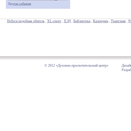
Другие события
Небеси подобная обитель
,
XL-спорт
,
ХЭД
,
Библиотека
,
Календарь
,
Трапезная
,
Р
© 2012 «Духовно-просветительский центр»
Дизай
Разра