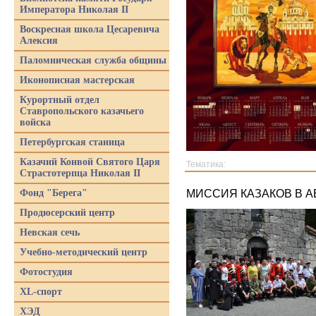
Императора Николая II
Воскресная школа Цесаревича
Алексия
Паломническая служба общины
Иконописная мастерская
Курортный отдел
Ставропольского казачьего
войска
Петербургская станица
Казачий Конвой Святого Царя
Тематика:
Страстотерпца Николая II
Фонд "Берега"
МИССИЯ КАЗАКОВ В 
Продюсерский центр
Невская сечь
Учебно-методический центр
Фотостудия
XL-спорт
ХЭД