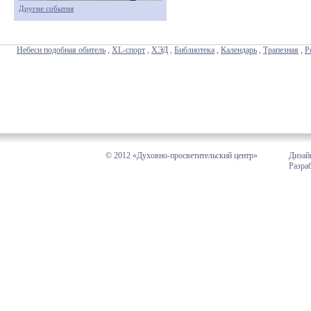
Другие события
Небеси подобная обитель
,
XL-спорт
,
ХЭД
,
Библиотека
,
Календарь
,
Трапезная
,
Р
© 2012 «Духовно-просветительский центр»
Дизай
Разра