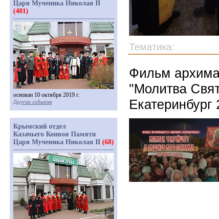
Царя Мученика Николая II
(401)
Тематика:
Фильм архима
"Молитва Свят
основан 10 октября 2019 г.
Екатеринбург 
Другие события
Крымский отдел
Казачьего Конвоя Памяти
Царя Мученика Николая II
(68)