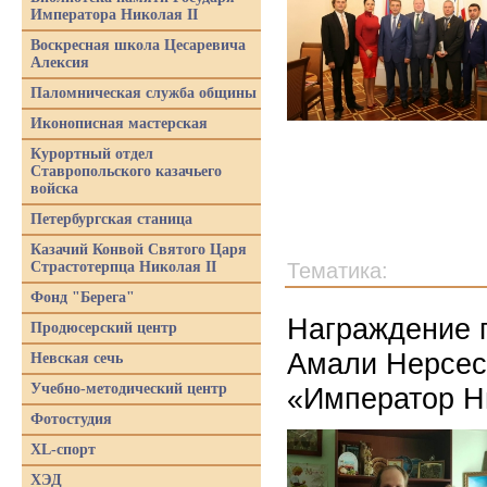
Императора Николая II
Воскресная школа Цесаревича
Алексия
Паломническая служба общины
Иконописная мастерская
Курортный отдел
Ставропольского казачьего
войска
Петербургская станица
Казачий Конвой Святого Царя
Страстотерпца Николая II
Тематика:
Фонд "Берега"
Награждение 
Продюсерский центр
Амали Нерсес
Невская сечь
Учебно-методический центр
«Император Ни
Фотостудия
XL-спорт
ХЭД