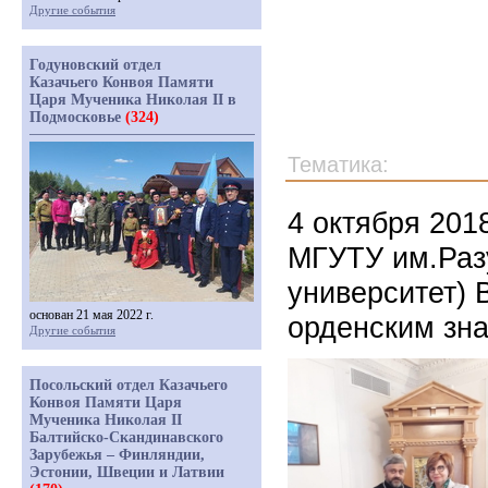
Другие события
Годуновский отдел
Казачьего Конвоя Памяти
Царя Мученика Николая II в
Подмосковье
(324)
Тематика:
4 октября 201
МГУТУ им.Раз
университет)
основан 21 мая 2022 г.
орденским зна
Другие события
Посольский отдел Казачьего
Конвоя Памяти Царя
Мученика Николая II
Балтийско-Скандинавского
Зарубежья – Финляндии,
Эстонии, Швеции и Латвии