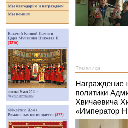
Мы благодарим и награждаем
Мы помним
Казачий Конвой Памяти
Царя Мученика Николая II
(3216)
Тематика:
Награждение 
политики Адми
основан 9 мая 2011 г.
Другие материалы
Хвичаевича Х
«Император Ни
400-летию Дома
Романовых посвящается
(577)