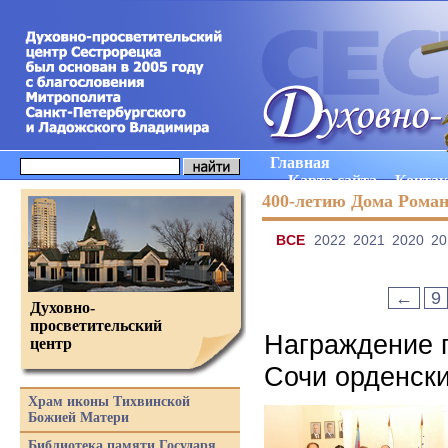
Главная
Карта сайта
Конта
400-летию Дома Рома
ВCE
2022
2021
2020
20
←
9
Духовно-
просветительский
Награждение 
центр
Сочи орденски
Храм иконы Тихвинской
Божией Матери
Библиотека памяти Государя