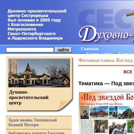
Главная
Карта сайта
Конта
Фотовыставка Взгляд 
ВCE
Тематика —
Под зве
Духовно-
просветительский
центр
Храм иконы Тихвинской
Божией Матери
Библиотека памяти Государя