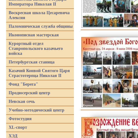
Императора Николая II
Воскресная школа Цесаревича
Алексия
Паломническая служба общины
Иконописная мастерская
Курортный отдел
Ставропольского казачьего
войска
Петербургская станица
Казачий Конвой Святого Царя
Страстотерпца Николая II
Фонд "Берега"
Продюсерский центр
Невская сечь
Учебно-методический центр
Фотостудия
XL-спорт
ХЭД