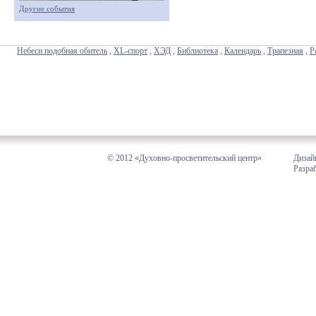
Другие события
Небеси подобная обитель
,
XL-спорт
,
ХЭД
,
Библиотека
,
Календарь
,
Трапезная
,
Р
© 2012 «Духовно-просветительский центр»
Дизай
Разра