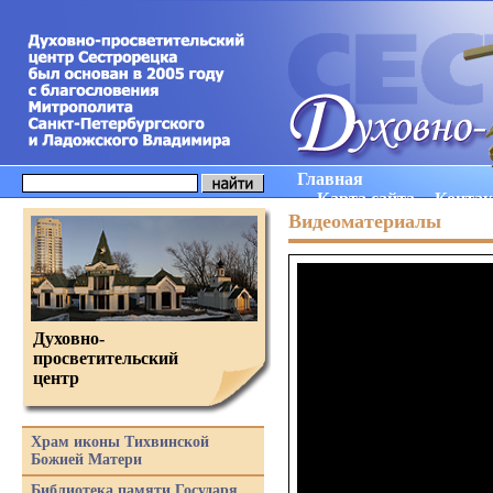
Главная
Карта сайта
Конта
Видеоматериалы
Духовно-
просветительский
центр
Храм иконы Тихвинской
Божией Матери
Библиотека памяти Государя