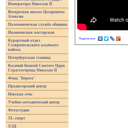
Императора Николая II
Воскресная школа Цесаревича
Алексия
Паломническая служба общины
Иконописная мастерская
Поделиться
Курортный отдел
Ставропольского казачьего
войска
Петербургская станица
Казачий Конвой Святого Царя
Страстотерпца Николая II
Фонд "Берега"
Продюсерский центр
Невская сечь
Учебно-методический центр
Фотостудия
XL-спорт
ХЭД