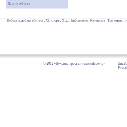
Другие события
Небеси подобная обитель
,
XL-спорт
,
ХЭД
,
Библиотека
,
Календарь
,
Трапезная
,
Р
© 2012 «Духовно-просветительский центр»
Дизай
Разра