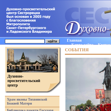
Главная
Карта сайта
Конта
СОБЫТИЯ
Духовно-
просветительский
центр
Храм иконы Тихвинской
Божией Матери
Библиотека памяти Государя