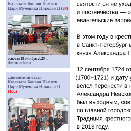
святости он не ухо
Казачьего Конвоя Памяти
Царя Мученика Николая II
(98)
и постничества — о
евангельские запов
В этом году в кре
в Санкт-Петербург 
князя Александра Н
основан 18 октября 2020 г.
Другие события
12 сентября 1724 г
(1700
−1721) и дату
Дивеевский отдел
Казачьего Конвоя Памяти
велел перенести в 
Царя Мученика Николая II
(106)
Александра Невског
был выходным, сов
по главной городск
Традиция крестного
в 2013 году.