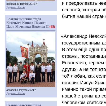
и преодолевать не
основан 21 ноября 2019 г.
Другие события
основой, которая о
бытия нашей стран
Благовещенский отдел
Казачьего Конвоя Памяти
Царя Мученика Николая II
(95)
«
Александр Невский
государственным д
В этом еще одна пр
страны, поставивше
Евангелию, героем
других, а не тот, к
той любви, как есл
говорит Иисус Хрис
именно такой прим
основан 5 августа 2020 г.
Другие события
нашей страны до се
человеком светски
Ставропольский отдел