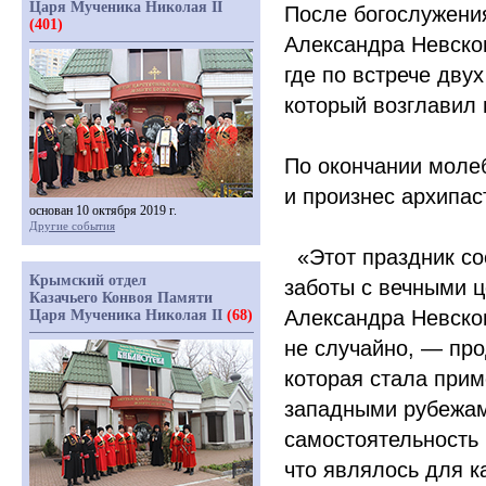
Царя Мученика Николая II
После богослужени
(401)
Александра Невско
где по встрече дву
который возглавил
По окончании моле
и произнес архипас
основан 10 октября 2019 г.
Другие события
«
Этот праздник с
Крымский отдел
заботы с вечными 
Казачьего Конвоя Памяти
Александра Невско
Царя Мученика Николая II
(68)
не случайно, — пр
которая стала прим
западными рубежами
самостоятельность 
что являлось для к