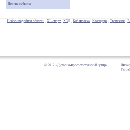
Другие события
Небеси подобная обитель
,
XL-спорт
,
ХЭД
,
Библиотека
,
Календарь
,
Трапезная
,
Р
© 2012 «Духовно-просветительский центр»
Дизай
Разра