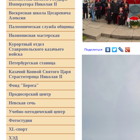
Императора Николая II
Воскресная школа Цесаревича
Алексия
Паломническая служба общины
Иконописная мастерская
Курортный отдел
Ставропольского казачьего
Поделиться
войска
Петербургская станица
Казачий Конвой Святого Царя
Страстотерпца Николая II
Фонд "Берега"
Продюсерский центр
Невская сечь
Учебно-методический центр
Фотостудия
XL-спорт
ХЭД