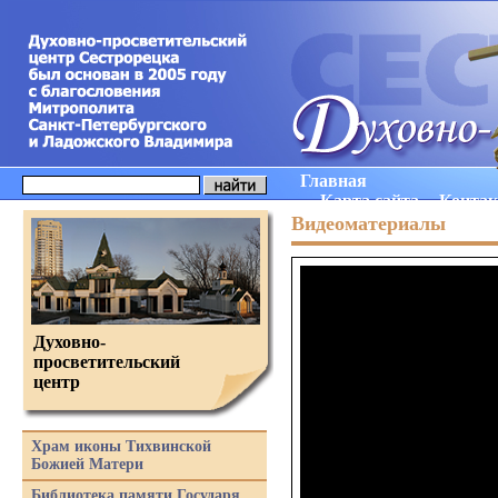
Главная
Карта сайта
Конта
Видеоматериалы
Духовно-
просветительский
центр
Храм иконы Тихвинской
Божией Матери
Библиотека памяти Государя