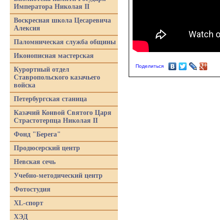
Императора Николая II
Воскресная школа Цесаревича
Алексия
Паломническая служба общины
Иконописная мастерская
Поделиться
Курортный отдел
Ставропольского казачьего
войска
Петербургская станица
Казачий Конвой Святого Царя
Страстотерпца Николая II
Фонд "Берега"
Продюсерский центр
Невская сечь
Учебно-методический центр
Фотостудия
XL-спорт
ХЭД