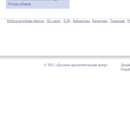
Другие события
Небеси подобная обитель
,
XL-спорт
,
ХЭД
,
Библиотека
,
Календарь
,
Трапезная
,
Р
© 2012 «Духовно-просветительский центр»
Дизай
Разра