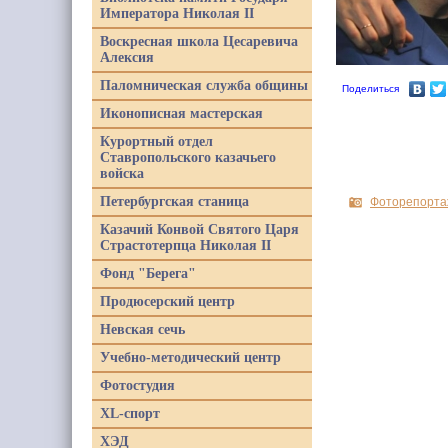
Императора Николая II
Воскресная школа Цесаревича
Алексия
Паломническая служба общины
Поделиться
Иконописная мастерская
Курортный отдел
Ставропольского казачьего
войска
Петербургская станица
Фоторепорта
Казачий Конвой Святого Царя
Страстотерпца Николая II
Фонд "Берега"
Продюсерский центр
Невская сечь
Учебно-методический центр
Фотостудия
XL-спорт
ХЭД