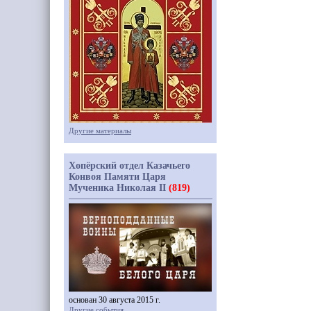
Другие материалы
Хопёрский отдел Казачьего
Конвоя Памяти Царя
Мученика Николая II
(819)
основан 30 августа 2015 г.
Другие события