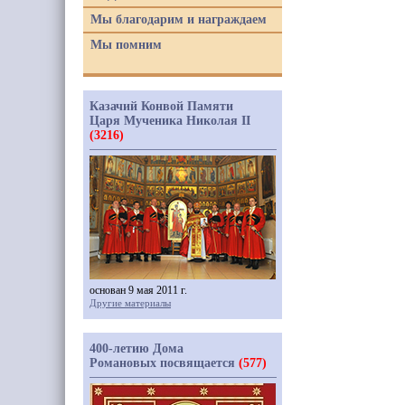
Мы благодарим и награждаем
Мы помним
Казачий Конвой Памяти
Царя Мученика Николая II
(3216)
основан 9 мая 2011 г.
Другие материалы
400-летию Дома
Романовых посвящается
(577)