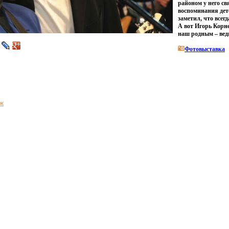
районом у него с
воспоминания дет
заметил, что всегд
А вот Игорь Корне
наш родным – ведь
Фотовыставка
ж