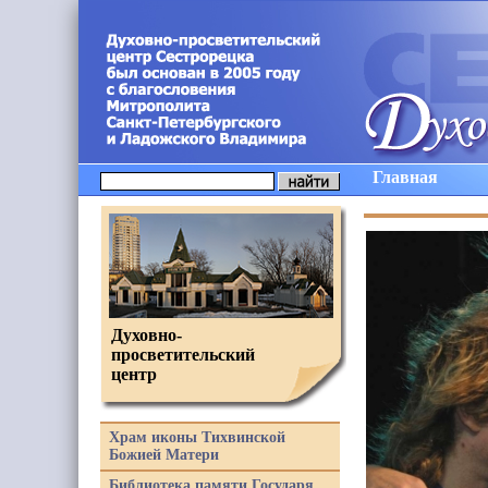
Главная
Духовно-
просветительский
центр
Храм иконы Тихвинской
Божией Матери
Библиотека памяти Государя