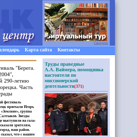
Смотреть
алендарь
Карта сайта
Контакты
Труды праведные
иваль "Берега.
А.А. Ваймера, помощника
2004",
настоятеля по
й 290-летию
миссионерской
деятельности
орецка. Часть
(371)
трады
ый фестиваль
рецк приехали Игорь
«
Земляне», группа
Салтыков. Звезды
е выступили на гала-
ссказали зрителям,
город, наш район.
сказал, что с нашим