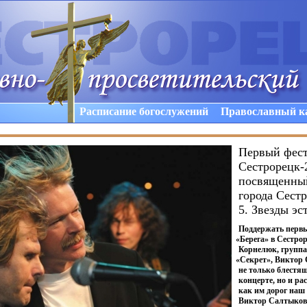
Расписание богослужений
Православный к
Первый фест
Сестрорецк-
посвященны
города Сестр
5. Звезды эс
Поддержать перв
«
Берега» в Сестро
Корнелюк, группа
«
Секрет», Виктор 
не только блестящ
концерте, но и ра
как им дорог наш 
Виктор Салтыков 