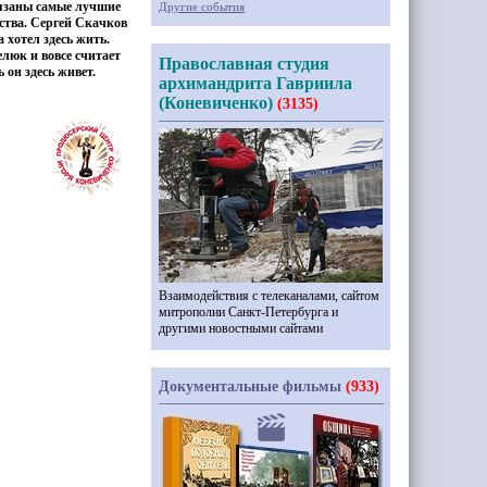
вязаны самые лучшие
Другие события
ства. Сергей Скачков
а хотел здесь жить.
люк и вовсе считает
Православная студия
 он здесь живет.
архимандрита Гавриила
(Коневиченко)
(3135)
Взаимодействия с телеканалами, сайтом
митрополии Санкт-Петербурга и
другими новостными сайтами
Документальные фильмы
(933)