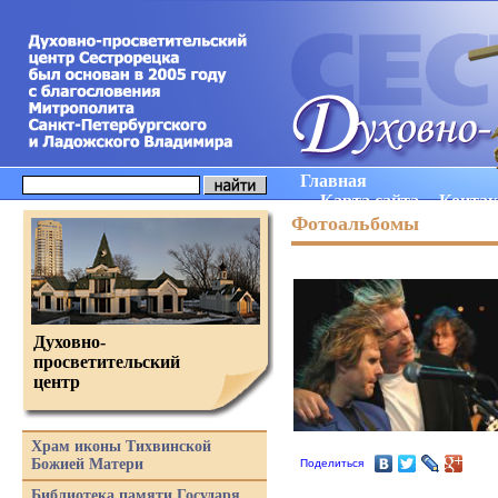
Главная
Карта сайта
Конта
Фотоальбомы
Духовно-
просветительский
центр
Храм иконы Тихвинской
Божией Матери
Поделиться
Библиотека памяти Государя