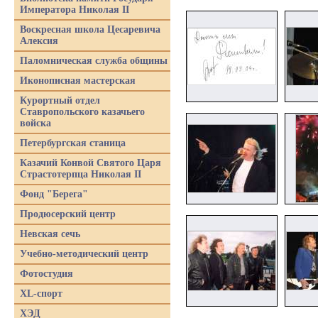
Императора Николая II
Воскресная школа Цесаревича
Алексия
Паломническая служба общины
Иконописная мастерская
Курортный отдел
Ставропольского казачьего
войска
Петербургская станица
Казачий Конвой Святого Царя
Страстотерпца Николая II
Фонд "Берега"
Продюсерский центр
Невская сечь
Учебно-методический центр
Фотостудия
XL-спорт
ХЭД