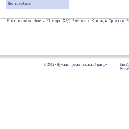
Другие события
Небеси подобная обитель
,
XL-спорт
,
ХЭД
,
Библиотека
,
Календарь
,
Трапезная
,
Р
© 2012 «Духовно-просветительский центр»
Дизай
Разра