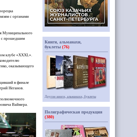
рорецка
вязям с органами
еля Муниципального
х с прошедшим
Книги, альманахи,
буклеты
(76)
ом клубе
«
XXXL
».
ководителю
енко, оказывающего
едивший в финале
трий Неганов.
Другие книги, альманахи, буклеты
 полномочного
ровича Ваймера.
Полиграфическая продукция
(380)