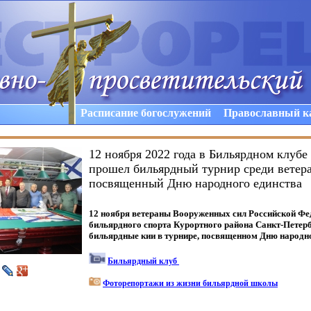
Расписание богослужений
Православный к
12 ноября 2022 года в Бильярдном клуб
прошел бильярдный турнир среди ветер
посвященный Дню народного единства
12 ноября ветераны Вооруженных сил Российской Фе
бильярдного спорта Курортного района Санкт-Петер
бильярдные кии в турнире, посвященном Дню народно
Бильярдный клуб
Фоторепортажи из жизни бильярдной школы