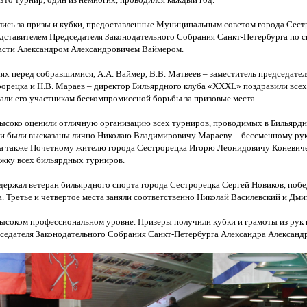
лись за призы и кубки, предоставленные Муниципальным советом города Сест
ставителем Председателя Законодательного Собрания Санкт-Петербурга по с
ласти Александром Александровичем Ваймером.
ях перед собравшимися, А.А. Ваймер, В.В. Матвеев – заместитель председат
рорецка и Н.В. Мараев – директор Бильярдного клуба
«
XXXL
» поздравили все
али его участникам бескомпромиссной борьбы за призовые места.
ысоко оценили отличную организацию всех турниров, проводимых в Бильярдн
ти были высказаны лично Николаю Владимировичу Мараеву – бессменному ру
, а также Почетному жителю города Сестрорецка Игорю Леонидовичу Коневич
жку всех бильярдных турниров.
держал ветеран бильярдного спорта города Сестрорецка Сергей Новиков, поб
. Третье и четвертое места заняли соответственно Николай Василевский и Дми
ысоком профессиональном уровне. Призеры получили кубки и грамоты из рук
седателя Законодательного Собрания Санкт-Петербурга Александра Александ