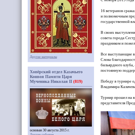
16 ветеранов сража
и полномочным пред
государственной в
В своих выступлени
совета города Сест
праздником и пожел
Все выступающие в
Другие материалы
Слова благодарнос
бильярдного клуба
постоянную поддер
Хопёрский отдел Казачьего
Конвоя Памяти Царя
Победу в турнире о
Мученика Николая II
(819)
Владимира Калачева
Турнир прошел на в
представителя Пред
основан 30 августа 2015 г.
Другие события