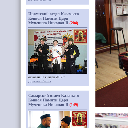
Иркутский отдел Казачьего
Конвоя Памяти Царя
Мученика Николая II
(204)
основан 31 января 2017 г.
Другие события
Самарский отдел Казачьего
Конвоя Памяти Царя
Мученика Николая II
(149)