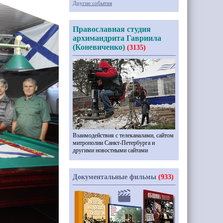
Другие события
Православная студия
архимандрита Гавриила
(Коневиченко)
(3135)
Взаимодействия с телеканалами, сайтом
митрополии Санкт-Петербурга и
другими новостными сайтами
Документальные фильмы
(933)