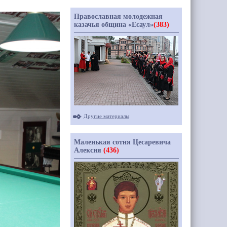
Православная молодежная
казачья община «Есаул»
(383)
Другие материалы
Маленькая сотня Цесаревича
Алексия
(436)