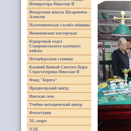
Императора Николая II
Воскресная школа Цесаревича
Алексия
Паломническая служба общины
Иконописная мастерская
Курортный отдел
Ставропольского казачьего
войска
Петербургская станица
Казачий Конвой Святого Царя
Страстотерпца Николая II
Фонд "Берега"
Продюсерский центр
Невская сечь
Учебно-методический центр
Фотостудия
XL-спорт
ХЭД