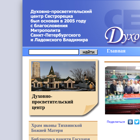
Главная
Духовно-
просветительский
центр
Поделиться
Храм иконы Тихвинской
Божией Матери
Библиотека памяти Государя