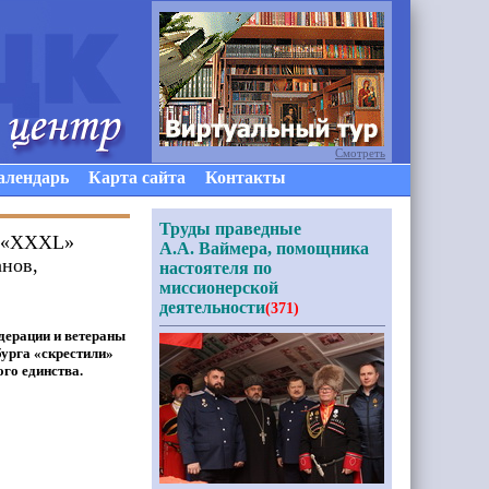
Смотреть
алендарь
Карта сайта
Контакты
Труды праведные
е «XXXL»
А.А. Ваймера, помощника
анов,
настоятеля по
миссионерской
деятельности
(371)
дерации и ветераны
бурга
«скрестили
»
го единства.