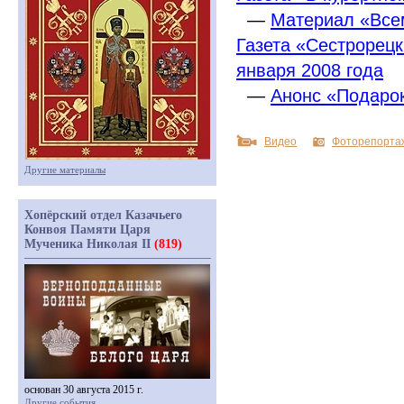
—
Материал
«
Все
Газета
«
Сестрорецк
января 2008 года
—
Анонс
«
Подарок
Видео
Фоторепорта
Другие материалы
Хопёрский отдел Казачьего
Конвоя Памяти Царя
Мученика Николая II
(819)
основан 30 августа 2015 г.
Другие события