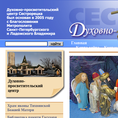
Главная
Карта сайта
Конта
Духовно-
просветительский
центр
Храм иконы Тихвинской
Божией Матери
Библиотека памяти Государя