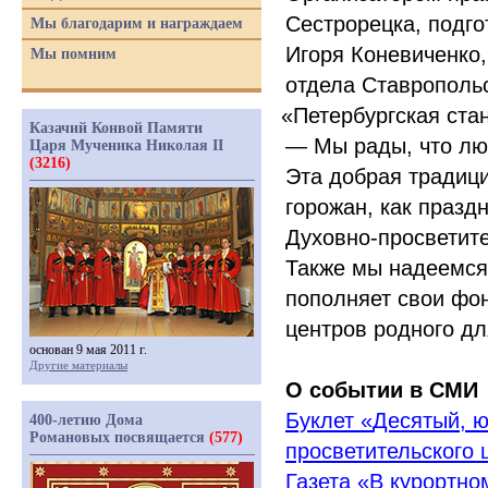
Сестрорецка, подго
Мы благодарим и награждаем
Игоря Коневиченко,
Мы помним
отдела Ставропольс
«
Петербургская ста
Казачий Конвой Памяти
— Мы рады, что люд
Царя Мученика Николая II
(3216)
Эта добрая традици
горожан, как празд
Духовно-просветит
Также мы надеемся,
пополняет свои фон
центров родного дл
основан 9 мая 2011 г.
Другие материалы
О событии в СМИ
Буклет
«
Десятый, ю
400-летию Дома
Романовых посвящается
(577)
просветительского 
Газета
«
В курортно