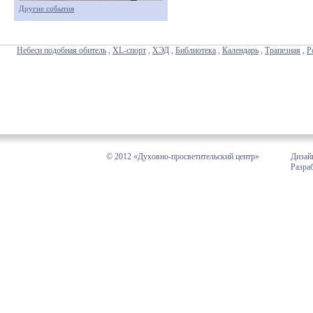
Другие события
Небеси подобная обитель
,
XL-спорт
,
ХЭД
,
Библиотека
,
Календарь
,
Трапезная
,
Р
© 2012 «Духовно-просветительский центр»
Дизай
Разра