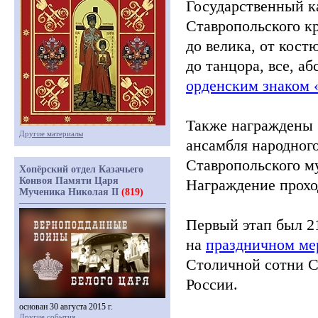
Государственный к
Ставропольского кр
до велика, от кост
до танцора, все, а
орденским знаком
Также награждены 
Другие материалы
ансамбля народног
Ставропольского м
Хопёрский отдел Казачьего
Конвоя Памяти Царя
Награждение проход
Мученика Николая II
(819)
Первый этап был
2
на
праздничном ме
Столичной сотни С
России
.
основан 30 августа 2015 г.
Другие события