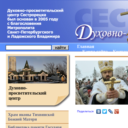
Главная
Карта сайта
Конта
Духовно-
просветительский
центр
Поделиться
Храм иконы Тихвинской
Божией Матери
Библиотека памяти Государя