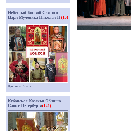
Небесный Конвой Святого
Царя Мученика Николая II
(16)
Другие события
Кубанская Казачья Община
Санкт-Петербурга
(121)