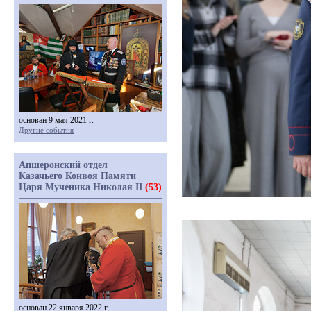
основан 9 мая 2021 г.
Другие события
Апшеронский отдел
Казачьего Конвоя Памяти
Царя Мученика Николая II
(53)
основан 22 января 2022 г.