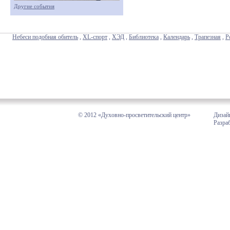
Другие события
Небеси подобная обитель
,
XL-спорт
,
ХЭД
,
Библиотека
,
Календарь
,
Трапезная
,
Р
© 2012 «Духовно-просветительский центр»
Дизай
Разра