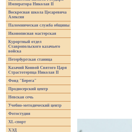
Императора Николая II
Воскресная школа Цесаревича
Алексия
Паломническая служба общины
Иконописная мастерская
Курортный отдел
Ставропольского казачьего
войска
Петербургская станица
Казачий Конвой Святого Царя
Страстотерпца Николая II
Фонд "Берега"
Продюсерский центр
Невская сечь
Учебно-методический центр
Фотостудия
XL-спорт
ХЭД