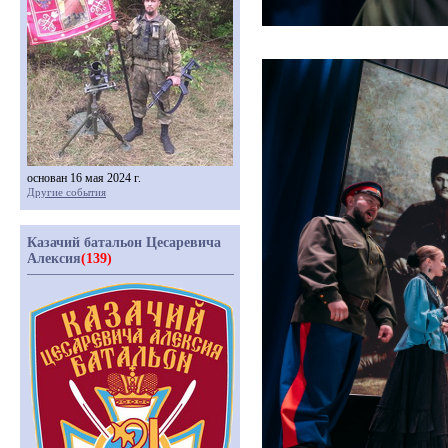
основан 16 мая 2024 г.
Другие события
Казачий батальон Цесаревича
Алексия
(139)