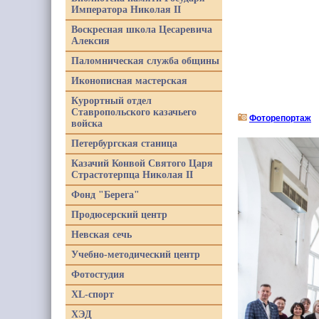
Императора Николая II
Воскресная школа Цесаревича
Алексия
Паломническая служба общины
Иконописная мастерская
Курортный отдел
Ставропольского казачьего
Фоторепортаж
войска
Петербургская станица
Казачий Конвой Святого Царя
Страстотерпца Николая II
Фонд "Берега"
Продюсерский центр
Невская сечь
Учебно-методический центр
Фотостудия
XL-спорт
ХЭД