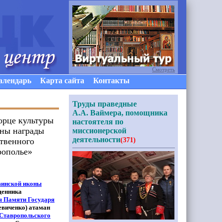
Смотреть
алендарь
Карта сайта
Контакты
Труды праведные
А.А. Ваймера, помощника
орце культуры
настоятеля по
ены награды
миссионерской
деятельности
твенного
(371)
рополье»
винской иконы
щенника
я Памяти Государя
евиченко
) атаман
Ставропольского