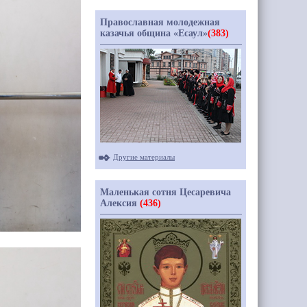
Православная молодежная
казачья община «Есаул»
(383)
Другие материалы
Маленькая сотня Цесаревича
Алексия
(436)