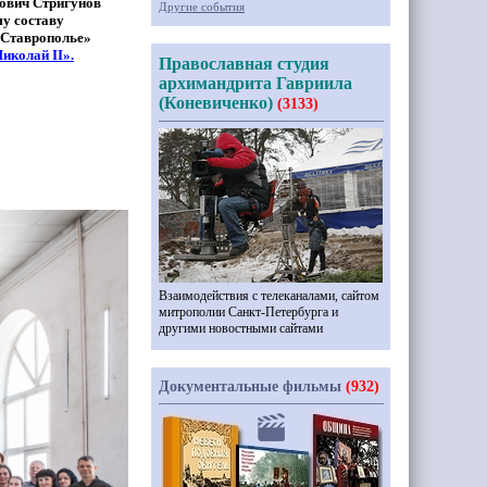
ович Стригунов
Другие события
у составу
Ставрополье
»
иколай II».
Православная студия
архимандрита Гавриила
(Коневиченко)
(3133)
Взаимодействия с телеканалами, сайтом
митрополии Санкт-Петербурга и
другими новостными сайтами
Документальные фильмы
(932)