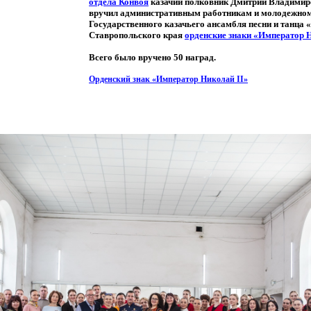
отдела Конвоя
казачий полковник Дмитрий Владимир
вручил административным работникам и молодежном
Государственного казачьего ансамбля песни и танца
«
Ставропольского края
орденские знаки
«Император
Н
Всего было вручено 50 наград.
Орденский знак
«Император
Николай II»