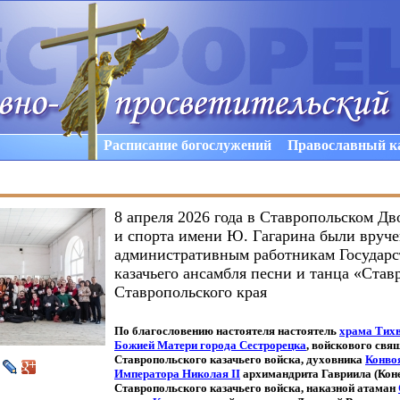
Расписание богослужений
Православный к
8 апреля 2026 года в Ставропольском Дв
и спорта имени Ю. Гагарина были вруч
административным работникам Государс
казачьего ансамбля песни и танца «Став
Ставропольского края
По благословению настоятеля
настоятель
храма Тих
Божией Матери города Сестрорецка
, войскового свя
Ставропольского казачьего войска, духовника
Конво
Императора Николая
II
архимандрита Гавриила
(Кон
Ставропольского казачьего войска, наказной атаман