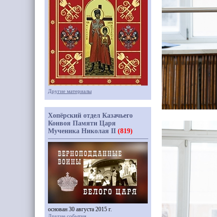
Другие материалы
Хопёрский отдел Казачьего
Конвоя Памяти Царя
Мученика Николая II
(819)
основан 30 августа 2015 г.
Другие события