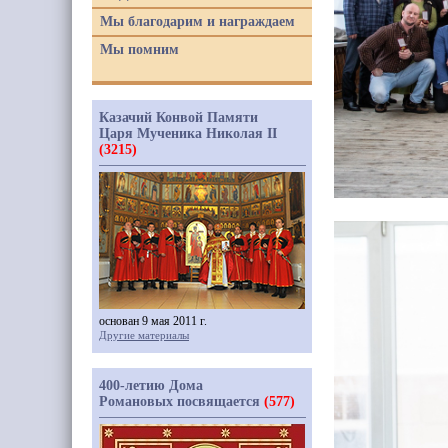
Мы благодарим и награждаем
Мы помним
Казачий Конвой Памяти
Царя Мученика Николая II
(3215)
основан 9 мая 2011 г.
Другие материалы
400-летию Дома
Романовых посвящается
(577)