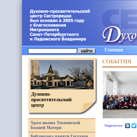
Главная
СОБЫТИЯ
Духовно-
просветительский
центр
Храм иконы Тихвинской
Поделиться
Божией Матери
Библиотека памяти Государя