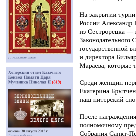
На закрытии турни
России Александр 
из Сестрорецка — 
Законодательного 
государственной в
и директора Билья
Другие материалы
Мараева, которые 
Хопёрский отдел Казачьего
Конвоя Памяти Царя
Среди женщин перв
Мученика Николая II
(819)
Екатерина Брытчен
наш питерский спо
После награждения
полномочному пред
основан 30 августа 2015 г.
Собрания Санкт-Пе
Другие события