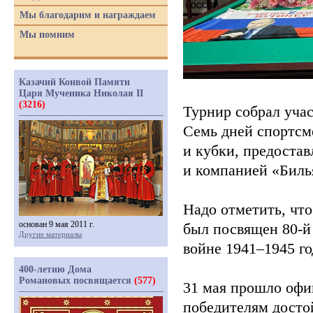
Мы благодарим и награждаем
Мы помним
Казачий Конвой Памяти
Царя Мученика Николая II
(3216)
Турнир собрал учас
Семь дней спортсм
и кубки, предоста
и компанией
«Биль
Надо отметить, чт
основан 9 мая 2011 г.
был посвящен 80-й
Другие материалы
войне 1941–1945 го
400-летию Дома
Романовых посвящается
(577)
31 мая прошло офи
победителям досто