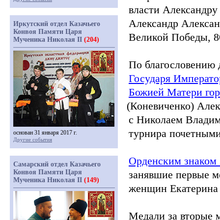
власти Александру
Александр Алексан
Иркутский отдел Казачьего
Конвоя Памяти Царя
Великой Победы, 8
Мученика Николая II
(204)
По благословению 
Государя Императ
Божией Матери гор
(Коневиченко
) Але
с Николаем Влади
турнира почетными
основан 31 января 2017 г.
Другие события
Орденским знаком
Самарский отдел Казачьего
Конвоя Памяти Царя
занявшие первые м
Мученика Николая II
(149)
женщин Екатерина
Медали за вторые 