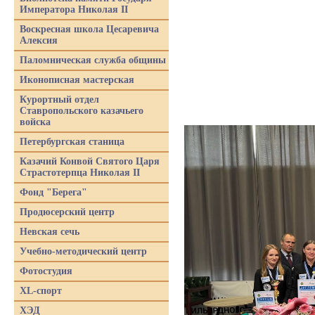
Императора Николая II
Воскресная школа Цесаревича
Алексия
Паломническая служба общины
Иконописная мастерская
Курортный отдел
Ставропольского казачьего
войска
Петербургская станица
Казачий Конвой Святого Царя
Страстотерпца Николая II
Фонд "Берега"
Продюсерский центр
Невская сечь
Учебно-методический центр
Фотостудия
XL-спорт
ХЭД