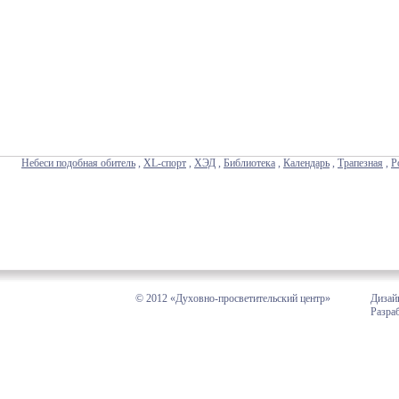
Небеси подобная обитель
,
XL-спорт
,
ХЭД
,
Библиотека
,
Календарь
,
Трапезная
,
Р
© 2012 «Духовно-просветительский центр»
Дизай
Разра