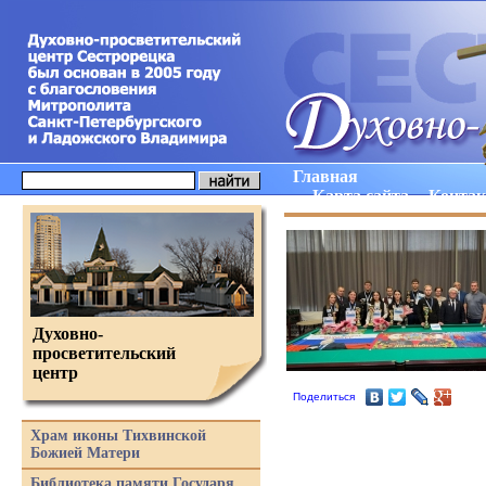
Главная
Карта сайта
Конта
Духовно-
просветительский
центр
Поделиться
Храм иконы Тихвинской
Божией Матери
Библиотека памяти Государя