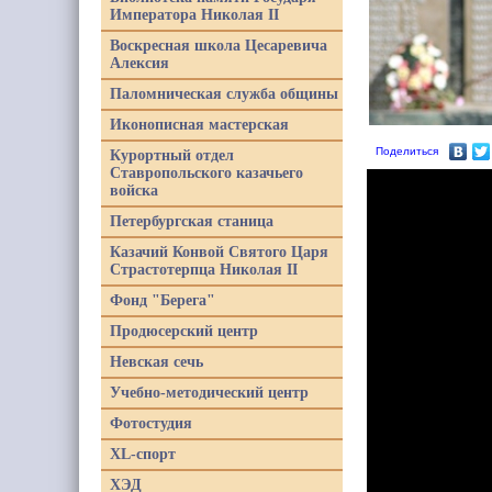
Императора Николая II
Воскресная школа Цесаревича
Алексия
Паломническая служба общины
Иконописная мастерская
Поделиться
Курортный отдел
Ставропольского казачьего
войска
Петербургская станица
Казачий Конвой Святого Царя
Страстотерпца Николая II
Фонд "Берега"
Продюсерский центр
Невская сечь
Учебно-методический центр
Фотостудия
XL-спорт
ХЭД