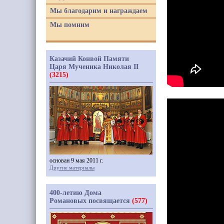
Мы благодарим и награждаем
Мы помним
Казачий Конвой Памяти
Царя Мученика Николая II
(3215)
основан 9 мая 2011 г.
Другие материалы
400-летию Дома
Романовых посвящается
(577)