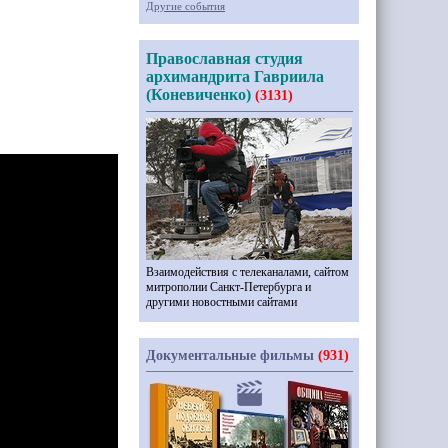
Другие события
Православная студия
архимандрита Гавриила
(Коневиченко)
(3131)
Взаимодействия с телеканалами, сайтом
митрополии Санкт-Петербурга и
другими новостными сайтами
Документальные фильмы
(931)