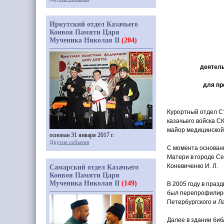
Иркутский отдел Казачьего
Конвоя Памяти Царя
Мученика Николая II
(204)
деятель
для пр
Курортный отдел Ст
казачьего войска С
майор медицинской
основан 31 января 2017 г.
Другие события
С момента основани
Матери в городе Се
Коневиченко И. Л.
Самарский отдел Казачьего
Конвоя Памяти Царя
Мученика Николая II
(149)
В 2005 году в праз
был перепрофилиро
Петербургского и Л
Далее в здании биб