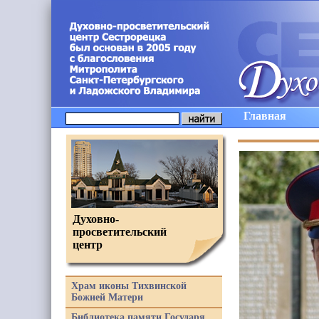
Главная
Духовно-
просветительский
центр
Храм иконы Тихвинской
Божией Матери
Библиотека памяти Государя