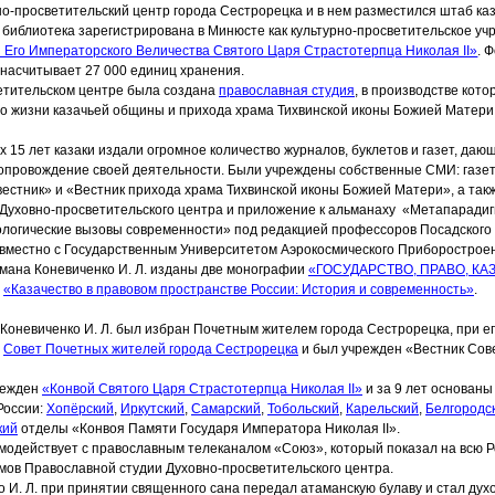
о-просветительский центр города Сестрорецка и в нем разместился штаб ка
библиотека зарегистрирована в Минюсте как культурно-просветительское у
 Его Императорского Величества Святого Царя Страстотерпца Николая II»
. 
 насчитывает 27 000 единиц хранения.
етительском центре была создана
православная студия
, в производстве кот
 о жизни казачьей общины и прихода храма Тихвинской иконы Божией Матери
 15 лет казаки издали огромное количество журналов, буклетов и газет, даю
провождение своей деятельности. Были учреждены собственные СМИ: газе
естник» и
«Вестник
прихода храма Тихвинской иконы Божией Матери», а так
 Духовно-просветительского центра и приложение к альманаху
«Мета
­паради
логические вызовы современности» под редакцией профессоров Посадского А
совместно с Государственным Университетом Аэрокосмического Приборострое
мана Коневиченко И. Л. изданы две монографии
«ГОСУДАРСТВО
, ПРАВО, КА
«Казачество
в правовом пространстве России: История и современность»
.
 Коневиченко И. Л. был избран Почетным жителем города Сестрорецка, при е
н
Совет Почетных жителей города Сестрорецка
и был учрежден
«Вестник
Сове
режден
«Конвой
Святого Царя Страстотерпца Николая II»
и за 9 лет основаны
России:
Хопёрский
,
Иркутский
,
Самарский
,
Тобольский
,
Карельский
,
Белгородс
кий
отделы
«Конвоя
Памяти Государя Императора Николая II».
модействует с православным телеканалом
«Союз
», который показал на всю 
мов Православной студии Духовно-просветительского центра.
 И. Л. при принятии священного сана передал атаманскую булаву и стал ду