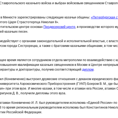
Ставропольского казачьего войска и выбран войсковым священником Ставропо
 в Минюсте зарегистрированы следующие казачьи общины:
«Петербургская
с
того Царя Страстотерпца Николая II».
етительском центре основан
Продюсерский центр
, в производстве которого
ей казачьих песен.
одействует с органами законодательной и исполнительной властью, с власт
усом города Сестрорецка, а также с братскими казачьими общинами, в том чис
ящее время является сотрудником отдела митрополии по взаимодействию с к
 повышения квалификации казачьих священников в Москве в Центре непреры
ирантуры и докторантуры, получив соответствующий
диплом
.
ил
(Коневиченко
) выстроил дружеские отношения с деканом юридического фа
Университета Аэрокосмического Приборостроения
(ГУАП
) Боером В. М., где б
ая
» при этом вузе. И многие казаки, в том числе и атаман юга России, атаман
ригунов Д. В., получили дипломы этого вуза.
 атаман Коневиченко И. Л. был руководителем исполкома
«Единой
России» по
 В то время региональным руководителем исполкома был Константинов Никол
ртии Российской Федерации.