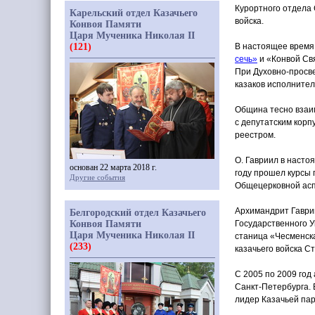
Курортного отдела 
Карельский отдел Казачьего
войска.
Конвоя Памяти
Царя Мученика Николая II
(121)
В настоящее время
сечь»
и
«Конвой
Свя
При Духовно-просв
казаков исполнител
Община тесно взаим
с депутатским корп
реестром.
О. Гавриил в насто
основан 22 марта 2018 г.
году прошел курсы
Другие события
Общецерковной асп
Архимандрит Гаври
Белгородский отдел Казачьего
Конвоя Памяти
Государственного 
Царя Мученика Николая II
станица
«Чесменск
(233)
казачьего войска Ст
С 2005 по 2009 год
Санкт-Петербурга.
лидер Казачьей па