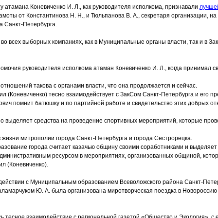
 атамана Коневиченко И. Л., как руководителя исполкома, признавали
лучшей
амоты от Константинова Н. Н., и Тюльпанова В. А., секретаря организации, на
а Санкт-Петербурга.
 во всех выборных компаниях, как в Муниципальные органы власти, так и в З
омочия руководителя исполкома атаман Коневиченко И. Л., когда принимал с
отношений такова с органами власти, что она продолжается и сейчас.
ил
(Коневиченко
) тесно взаимодействует с ЗакСом Санкт-Петербурга и его п
вич помнит батюшку и по партийной работе и свидетельство этих добрых от
но выделяет средства на проведение спортивных мероприятий, которые пров
 жизни митрополии города Санкт-Петербурга и города Сестрорецка.
азование города считает казачью общину своими соработниками и выделяет
 административным ресурсом в мероприятиях, организованных общиной, кото
ил
(Коневиченко
).
действии с Муниципальным образованием Всеволожского района Санкт-Петер
ламарчуком Ю. А. была организована миротворческая поездка в Новороссию 
сь тесное взаимодействие с региональной газетой
«Общество
и Экология», с 