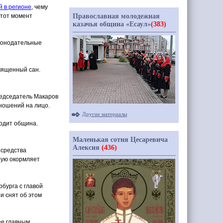
 в регионе
, чему
Православная молодежная
 тот момент
казачья община «Есаул»
(383)
аконодательные
вященный сан.
редседатель Макаров
ношений на лицо.
Другие материалы
одит община.
Маленькая сотня Цесаревича
Алексия
(436)
 средства
рую окормляет
бурга с главой
и снят об этом
ее главным