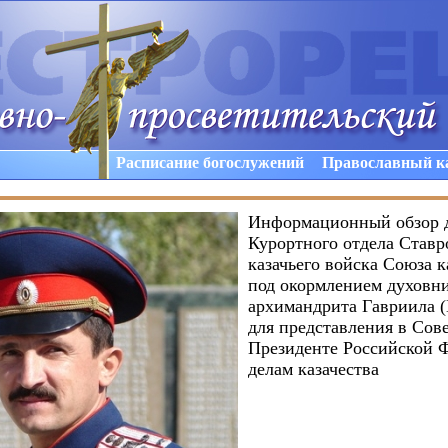
Расписание богослужений
Православный к
Информационный обзор д
Курортного отдела Ставр
казачьего войска Союза к
под окормлением духовн
архимандрита Гавриила 
для представления в Сов
Президенте Российской 
делам казачества