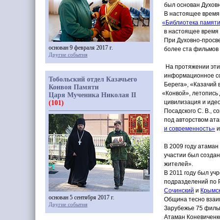
был основан Духовн
В настоящее время 
«Библиотека
памяти
в настоящее время
При Духовно-просв
основан 9 февраля 2017 г.
более ста фильмов
Другие события
На протяжении этих
информационное со
Тобольский отдел Казачьего
Берега»,
«Казачий
в
Конвоя Памяти
«Конвой
», летопись
Царя Мученика Николая II
цивилизация и идео
(101)
Посадского С. В., 
под авторством ата
и современность»
и
В 2009 году атаман
участии был созда
жителей».
В 2011 году был уч
подразделений по 
Сочинский
и
Крымс
основан 5 сентября 2017 г.
Община тесно взаи
Другие события
Зарубежье 75 филь
Атаман Коневиченко