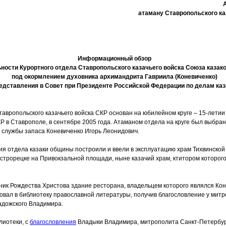
атаману Ставропольского ка
Информационный обзор
ности Курортного отдела Ставропольского казачьего войска Союза казак
под окормлением духовника архимандрита Гавриила
(Коневиченко
)
едставления в Совет при Президенте Российской Федерации по делам ка
авропольского казачьего войска СКР основан на юбилейном круге – 15-летии
КР в Ставрополе, в сентябре 2005 года. Атаманом отдела на круге был выбран
 службы запаса Коневиченко Игорь Леонидович.
я отдела казаки общины построили и ввели в эксплуатацию храм Тихвинско
строрецке на Привокзальной площади, ныне казачий храм, ктитором которог
дник Рождества Христова здание ресторана, владельцем которого являлся Коне
вал в библиотеку православной литературы, получив благословление у митр
адожского Владимира.
лиотеки, с
благословления
Владыки Владимира, митрополита Санкт-Петербург