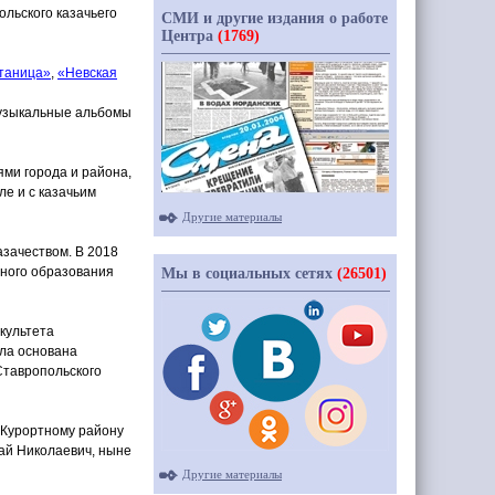
льского казачьего
СМИ и другие издания о работе
Центра
(1769)
таница»
,
«Невская
 музыкальные альбомы
ями города и района,
ле и с казачьим
Другие материалы
азачеством. В 2018
вного образования
Мы в социальных сетях
(26501)
культета
ыла основана
 Ставропольского
 Курортному району
ай Николаевич, ныне
Другие материалы