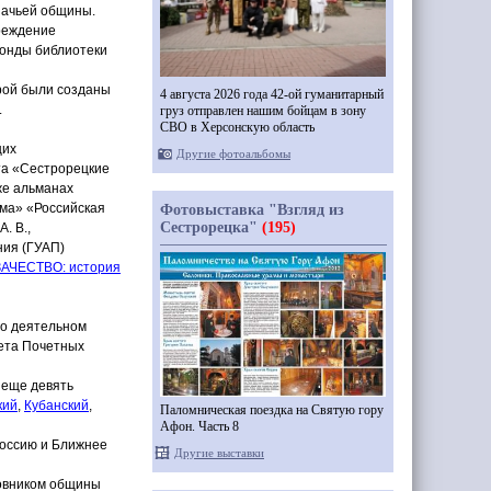
зачьей общины.
чреждение
Фонды библиотеки
орой были созданы
4 августа 2026 года 42-ой гуманитарный
.
груз отправлен нашим бойцам в зону
СВО в Херсонскую область
щих
Другие фотоальбомы
та
«Сестрорецкие
же альманах
гма»
«Российская
Фотовыставка "Взгляд из
Сестрорецка"
(195)
. В.,
ния
(ГУАП
)
ЗАЧЕСТВО: история
го деятельном
та Почетных
 еще девять
кий
,
Кубанский
,
Паломническая поездка на Святую гору
Афон. Часть 8
Россию и Ближнее
Другие выставки
ховником общины