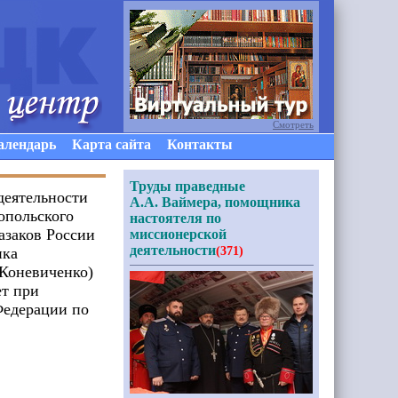
Смотреть
алендарь
Карта сайта
Контакты
Труды праведные
еятельности
А.А. Ваймера, помощника
опольского
настоятеля по
азаков России
миссионерской
деятельности
ика
(371)
(Коневиченко)
ет при
Федерации по