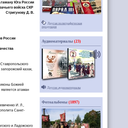
Атаману Юга России
зачьего войска СКР
Стригунову Д. В.
Другая полиграфическая
продукция
ов России
Аудиоматериалы
(23)
зачества
 Ставропольского
 запорожский казак,
й иконы Божией
Другие аудиоматериалы
о является атаман
Фотоальбомы
(1897)
виченко И. Л.,
ополита Санкт-
ского и Ладожского