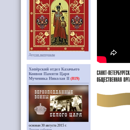
Другие материалы
Хопёрский отдел Казачьего
Конвоя Памяти Царя
Мученика Николая II
(819)
основан 30 августа 2015 г.
Другие события