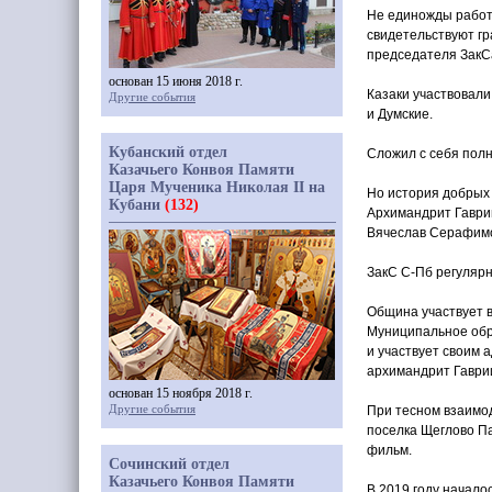
Не единожды работу
свидетельствуют гр
председателя ЗакС
основан 15 июня 2018 г.
Казаки участвовали
Другие события
и Думские.
Кубанский отдел
Сложил с себя полн
Казачьего Конвоя Памяти
Царя Мученика Николая II на
Но история добрых 
Кубани
(132)
Архимандрит Гаври
Вячеслав Серафимо
ЗакС С-Пб регуляр
Община участвует в
Муниципальное обр
и участвует своим
архимандрит Гаври
основан 15 ноября 2018 г.
Другие события
При тесном взаимо
поселка Щеглово Па
фильм.
Сочинский отдел
Казачьего Конвоя Памяти
В 2019 году начало