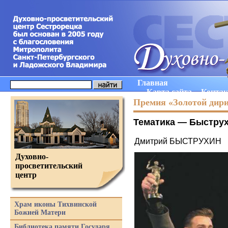
Главная
Карта сайта
Конта
Премия «Золотой дир
Тематика —
Быстру
Дмитрий БЫСТРУХИН
Духовно-
просветительский
центр
Храм иконы Тихвинской
Божией Матери
Библиотека памяти Государя