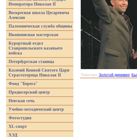
Императора Николая II
Воскресная школа Цесаревича
Алексия
Паломническая служба общины
Иконописная мастерская
Курортный отдел
Ставропольского казачьего
войска
Петербургская станица
Казачий Конвой Святого Царя
Страстотерпца Николая II
Тематика:
Золотой дирижер
,
Бы
Фонд "Берега"
Продюсерский центр
Невская сечь
Учебно-методический центр
Фотостудия
XL-спорт
ХЭД