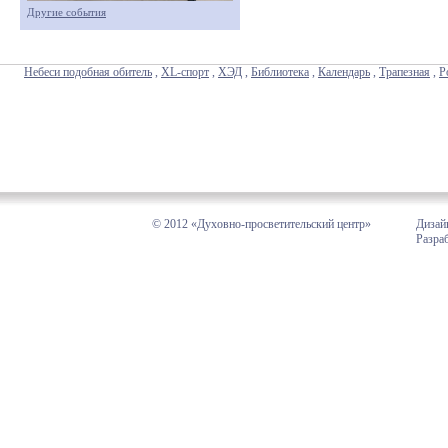
Другие события
Небеси подобная обитель
,
XL-спорт
,
ХЭД
,
Библиотека
,
Календарь
,
Трапезная
,
Р
© 2012 «Духовно-просветительский центр»
Дизай
Разра