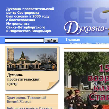
Главная
Карта сайта
Конта
Духовно-
просветительский
центр
Храм иконы Тихвинской
Божией Матери
Библиотека памяти Государя