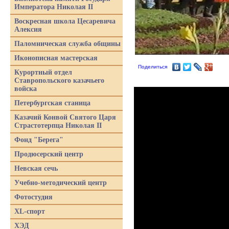
Императора Николая II
Воскресная школа Цесаревича
Алексия
Паломническая служба общины
Иконописная мастерская
Поделиться
Курортный отдел
Ставропольского казачьего
войска
Петербургская станица
Казачий Конвой Святого Царя
Страстотерпца Николая II
Фонд "Берега"
Продюсерский центр
Невская сечь
Учебно-методический центр
Фотостудия
XL-спорт
ХЭД