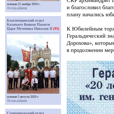
СКР архимандрит 
основан 21 ноября 2019 г.
и благословил благ
Другие события
плану начались юб
Благовещенский отдел
Казачьего Конвоя Памяти
К Юбилейным торж
Царя Мученика Николая II
(95)
Геральдический зн
Дорохова», которы
в продолжении меро
основан 5 августа 2020 г.
Другие события
Ставропольский отдел