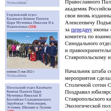
Православного Пал
Другие события
академик Российск
свои вновь изданн
Годуновский отдел
Казачьего Конвоя Памяти
Алексеевичу Подъя
Царя Мученика Николая II в
Подмосковье
(324)
за
передачу
иконы
комитета по взаим
Синодального отде
и правоохранитель
Ставропольскому 
Начальник штаба с
основан 21 мая 2022 г.
Другие события
мероприятия сдела
Столичной сотни С
Посольский отдел Казачьего
Поздравил юбиляро
Конвоя Памяти Царя
Мученика Николая II
Ставропольского ка
Балтийско-Скандинавского
Зарубежья – Финляндии,
Экологической пол
Эстонии, Швеции и Латвии