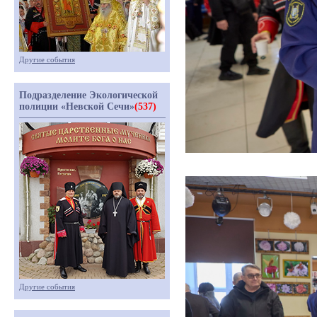
Другие события
Подразделение Экологической
полиции «Невской Сечи»
(537)
Другие события