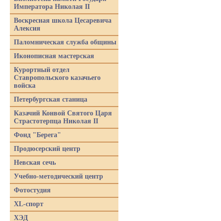
Императора Николая II
Воскресная школа Цесаревича
Алексия
Паломническая служба общины
Иконописная мастерская
Курортный отдел
Ставропольского казачьего
войска
Петербургская станица
Казачий Конвой Святого Царя
Страстотерпца Николая II
Фонд "Берега"
Продюсерский центр
Невская сечь
Учебно-методический центр
Фотостудия
XL-спорт
ХЭД