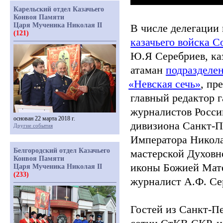
Карельский отдел Казачьего
Конвоя Памяти
Царя Мученика Николая II
В числе делегации
(121)
казачьего войска С
Ю.Я Серебриев, ка
атаман
подразделе
«Невская
сечь»
, пр
главный редактор 
журналистов Росси
основан 22 марта 2018 г.
дивизиона Санкт-П
Другие события
Императора Никола
Белгородский отдел Казачьего
мастерской Духовн
Конвоя Памяти
иконы Божией Мате
Царя Мученика Николая II
(233)
журналист А.Ф. Се
Гостей из Санкт-П