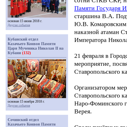
сотни СтКВ СКР, 
Памяти Государя 
старшина В.А. Под
основан 15 июня 2018 г.
Ю.В. Комаровским 
Другие события
наказной атаман С
Императора Никол
Кубанский отдел
Казачьего Конвоя Памяти
Царя Мученика Николая II на
Кубани
(132)
21 февраля в Город
мероприятие, пос
Ставропольского ка
Организатором мер
Ставропольского к
основан 15 ноября 2018 г.
Наро-Фоминского г
Другие события
Верея.
Сочинский отдел
Казачьего Конвоя Памяти