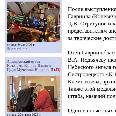
После выступления
Гавриила
(Коневич
Д.В. Стригунов и к
представителям ан
за творческие дост
основан 9 мая 2021 г.
Другие события
Отец Гавриил благо
В.А. Подъячеву ико
Апшеронский отдел
Казачьего Конвоя Памяти
Небесного ангела г
Царя Мученика Николая II
(53)
Сестрорецкого
«К
1
Клементьева, архи
Также этой медаль
штаба, казачий по
Один из почетных 
основан 22 января 2022 г.