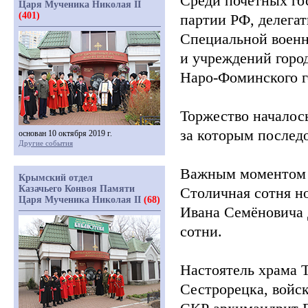
Среди почётных го
Царя Мученика Николая II
(401)
партии РФ, делега
Специальной военн
и учреждений горо
Наро-Фоминского го
Торжество началос
за которым послед
основан 10 октября 2019 г.
Другие события
Важным моментом с
Крымский отдел
Казачьего Конвоя Памяти
Столичная сотня но
Царя Мученика Николая II
(68)
Ивана Семёновича 
сотни.
Настоятель храма 
Сестрорецка, войс