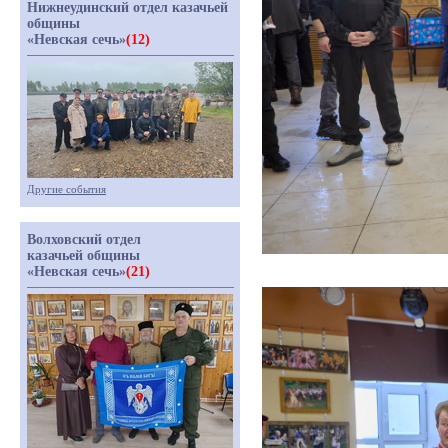
Нижнеудинский отдел казачьей
общины
«Невская сечь»
(12)
Другие события
Волховский отдел
казачьей общины
«Невская сечь»
(21)