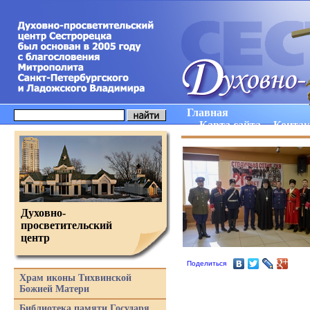
Главная
Карта сайта
Конта
Духовно-
просветительский
центр
Поделиться
Храм иконы Тихвинской
Божией Матери
Библиотека памяти Государя