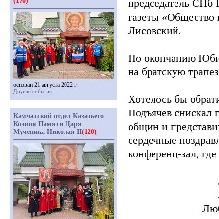
(170)
председатель СПб
газеты
«Общество
Лисовский.
По окончанию Юби
на братскую трапез
основан 21 августа 2022 г.
Другие события
Хотелось бы обрат
Подъячев снискал г
Камчатский отдел Казачьего
Конвоя Памяти Царя
общин и представи
Мученика Николая II
(120)
сердечные поздрав
конференц-зал, где
Люб