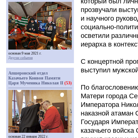
который был личн
прозвучали высту
и научного руков
социально-полити
осветили различн
иерарха в контекс
основан 9 мая 2021 г.
Другие события
С концертной про
выступил мужской
Апшеронский отдел
Казачьего Конвоя Памяти
Царя Мученика Николая II
(53)
По благословению
Матери города Се
Императора Ник
наказной атаман 
Государя Императ
казачьего войска
основан 22 января 2022 г.