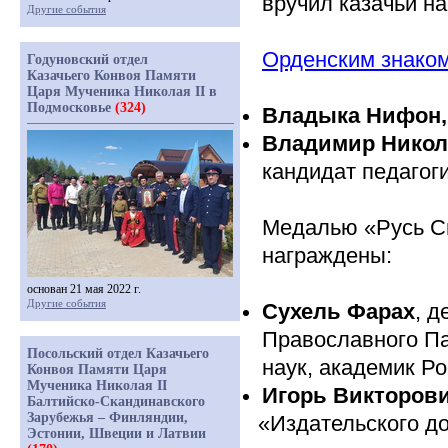
вручил казачьи н
Другие события
Орденским знако
Годуновский отдел
Казачьего Конвоя Памяти
Царя Мученика Николая II в
Подмосковье
(324)
Владыка Нифон,
Владимир Никол
кандидат педагог
Медалью
«Русь
Св
награждены:
основан 21 мая 2022 г.
Другие события
Сухель Фарах
, 
Православного Па
Посольский отдел Казачьего
наук, академик Р
Конвоя Памяти Царя
Мученика Николая II
Игорь Викторов
Балтийско-Скандинавского
Зарубежья – Финляндии,
«Издательского
до
Эстонии, Швеции и Латвии