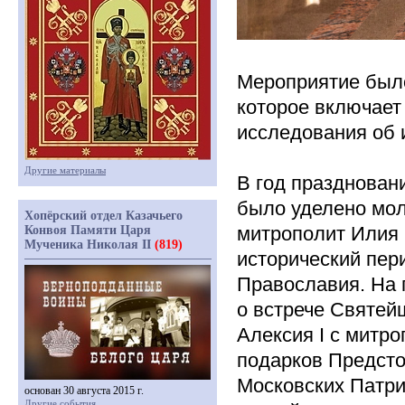
Мероприятие был
которое включает
исследования об 
Другие материалы
В год празднован
было уделено мол
Хопёрский отдел Казачьего
митрополит Илия 
Конвоя Памяти Царя
Мученика Николая II
(819)
исторический пери
Православия. На 
о встрече Святей
Алексия I с митр
подарков Предсто
Московских Патри
основан 30 августа 2015 г.
Другие события