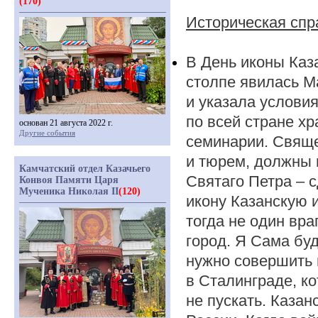
(170)
Историческая спр
В День иконы Каз
столпе явилась М
и указала услови
по всей стране х
основан 21 августа 2022 г.
Другие события
семинарии. Свящ
и тюрем, должны н
Камчатский отдел Казачьего
Святаго Петра – 
Конвоя Памяти Царя
Мученика Николая II
(120)
икону Казанскую и
тогда не один вра
город. Я Сама бу
нужно совершить 
в Сталинграде, ко
не пускать. Казан