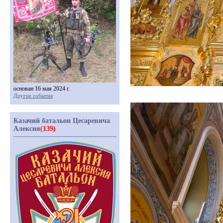
основан 16 мая 2024 г.
Другие события
Казачий батальон Цесаревича
Алексия
(139)