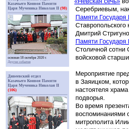
«Невская
сечь»
во
Казачьего Конвоя Памяти
Серебриевым,
на
Царя Мученика Николая II
(98)
Памяти Государя
Ставропольского 
Дмитрий Стригун
Памяти Государя
Столичной сотни 
войсковой старши
основан 18 октября 2020 г.
Другие события
Мероприятие пред
Дивеевский отдел
в Заяицком, кото
Казачьего Конвоя Памяти
Царя Мученика Николая II
настоятеля храма
(106)
подворья.
Во время презент
воспоминаниями о
митрополита Илии