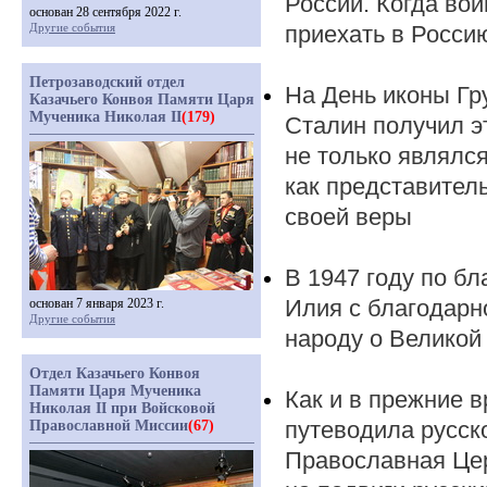
России. Когда во
основан 28 сентября 2022 г.
Другие события
приехать в Россию
Петрозаводский отдел
На День иконы Гр
Казачьего Конвоя Памяти Царя
Мученика Николая II
(179)
Сталин получил э
не только являлся
как представител
своей веры
В 1947 году по б
Илия с благодарн
основан 7 января 2023 г.
Другие события
народу о Великой
Отдел Казачьего Конвоя
Памяти Царя Мученика
Как и в прежние 
Николая II при Войсковой
путеводила русск
Православной Миссии
(67)
Православная Це