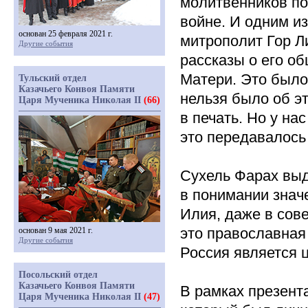
молитвенников по
войне. И одним и
основан 25 февраля 2021 г.
митрополит Гор Л
Другие события
рассказы о его о
Матери. Это было
Тульский отдел
Казачьего Конвоя Памяти
нельзя было об эт
Царя Мученика Николая II
(66)
в печать. Но у на
это передавалось 
Сухель Фарах вы
в понимании знач
Илия, даже в сове
это православная
основан 9 мая 2021 г.
Другие события
Россия является 
Посольский отдел
Казачьего Конвоя Памяти
В рамках презент
Царя Мученика Николая II
(47)