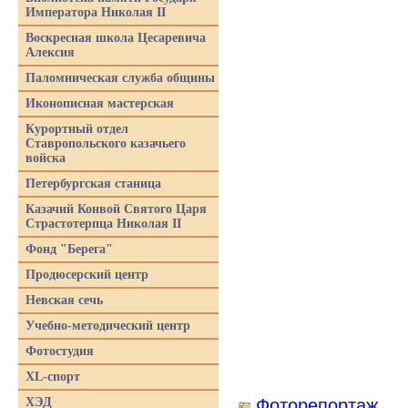
Императора Николая II
Воскресная школа Цесаревича
Алексия
Паломническая служба общины
Иконописная мастерская
Курортный отдел
Ставропольского казачьего
войска
Петербургская станица
Казачий Конвой Святого Царя
Страстотерпца Николая II
Фонд "Берега"
Продюсерский центр
Невская сечь
Учебно-методический центр
Фотостудия
XL-спорт
ХЭД
Фоторепортаж