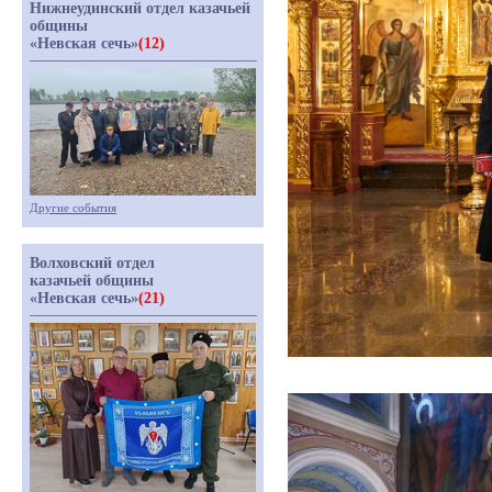
Нижнеудинский отдел казачьей
общины
«Невская сечь»
(12)
Другие события
Волховский отдел
казачьей общины
«Невская сечь»
(21)