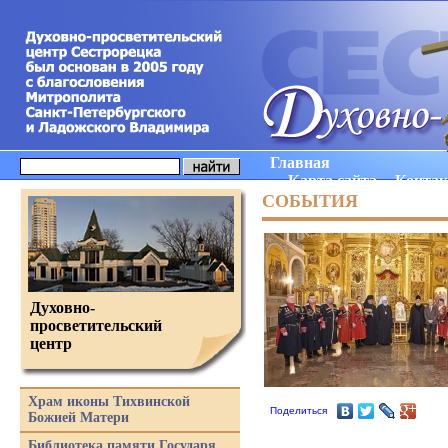
Главная
Карта сайта
Конта
СОБЫТИЯ
Духовно-
просветительский
центр
Храм иконы Тихвинской
Поделиться
Божией Матери
Библиотека памяти Государя