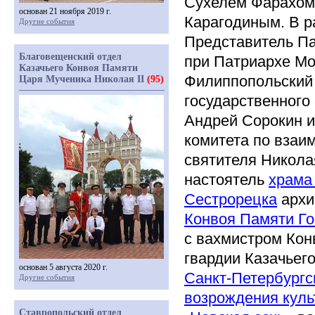
Сухелем Фарахом
основан 21 ноября 2019 г.
Карагодиным. В р
Другие события
Представитель Па
Благовещенский отдел
при Патриархе Мо
Казачьего Конвоя Памяти
Филиппопольский 
Царя Мученика Николая II
(95)
государственного
Андрей Сорокин и
комитета по взаи
святителя Никола
настоятель
храма
Сестрорецка
архи
Конвоя Памяти Г
с вахмистром Кон
гвардии Казачьег
основан 5 августа 2020 г.
Санкт-Петербургс
Другие события
возрождения куль
Ставропольский отдел