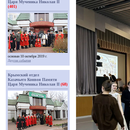
Царя Мученика Николая II
(401)
основан 10 октября 2019 г.
Другие события
Крымский отдел
Казачьего Конвоя Памяти
Царя Мученика Николая II
(68)