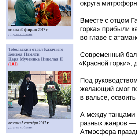
округа митрофорн
Вместе с отцом Г
горка» прибыли к
основан 9 февраля 2017 г.
Другие события
во главе с атама
Тобольский отдел Казачьего
Современный бал
Конвоя Памяти
Царя Мученика Николая II
«Красной
горки», 
(101)
Под руководство
желающий смог по
в вальсе, освоить
А между танцами 
разных жанров — 
основан 5 сентября 2017 г.
Другие события
Атмосфера празд