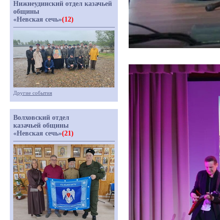
Нижнеудинский отдел казачьей
общины
«Невская сечь»
(12)
Другие события
Волховский отдел
казачьей общины
«Невская сечь»
(21)