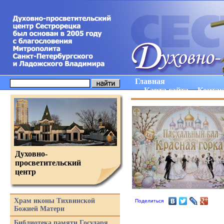
Главная
Карта сайта
Конта
Духовно-
просветительский
центр
Храм иконы Тихвинской
Поделиться
Божией Матери
Библиотека памяти Государя