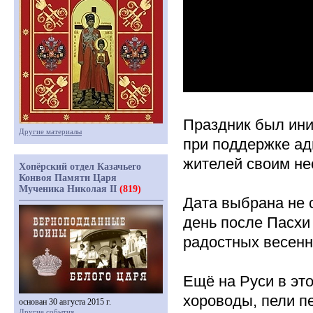
Праздник был ини
Другие материалы
при поддержке ад
жителей своим н
Хопёрский отдел Казачьего
Конвоя Памяти Царя
Мученика Николая II
(819)
Дата выбрана не 
день после Пасхи
радостных весенн
Ещё на Руси в эт
хороводы, пели п
основан 30 августа 2015 г.
Другие события