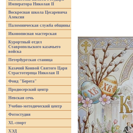
Императора Николая II
Воскресная школа Цесаревича
Алексия
Паломническая служба общины
Иконописная мастерская
Курортный отдел
Ставропольского казачьего
войска
Петербургская станица
Казачий Конвой Святого Царя
Страстотерпца Николая II
Фонд "Берега"
Продюсерский центр
Невская сечь
Учебно-методический центр
Фотостудия
XL-спорт
ХЭД