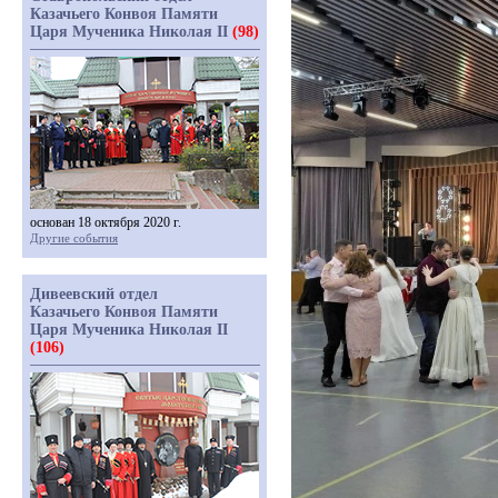
Казачьего Конвоя Памяти
Царя Мученика Николая II
(98)
основан 18 октября 2020 г.
Другие события
Дивеевский отдел
Казачьего Конвоя Памяти
Царя Мученика Николая II
(106)