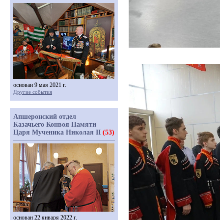
основан 9 мая 2021 г.
Другие события
Апшеронский отдел
Казачьего Конвоя Памяти
Царя Мученика Николая II
(53)
основан 22 января 2022 г.