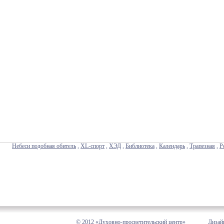
Небеси подобная обитель
,
XL-спорт
,
ХЭД
,
Библиотека
,
Календарь
,
Трапезная
,
Р
© 2012 «Духовно-просветительский центр»
Дизай