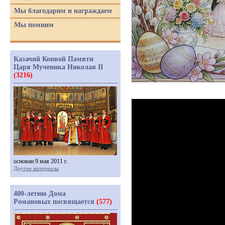
Мы благодарим и награждаем
Мы помним
Казачий Конвой Памяти
Царя Мученика Николая II
(3216)
основан 9 мая 2011 г.
Другие материалы
400-летию Дома
Романовых посвящается
(577)