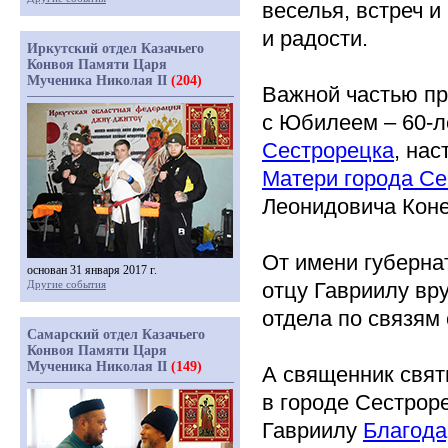
веселья, встреч 
и радости.
Иркутский отдел Казачьего
Конвоя Памяти Царя
Мученика Николая II
(204)
Важной частью пр
с Юбилеем – 60-
Сестрорецка
, на
Матери города Се
Леонидовича Коне
От имени губерна
основан 31 января 2017 г.
Другие события
отцу Гавриилу
вр
отдела по связям
Самарский отдел Казачьего
Конвоя Памяти Царя
Мученика Николая II
(149)
А священник свят
в городе Сестрор
Гавриилу
Благода