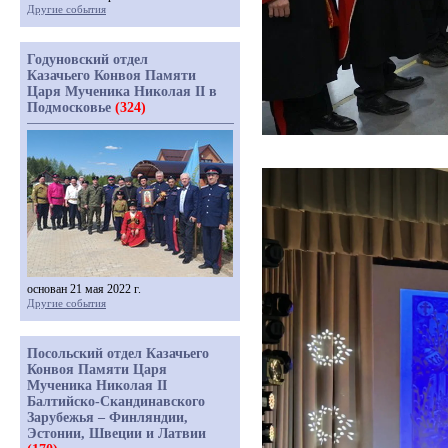
Другие события
Годуновский отдел
Казачьего Конвоя Памяти
Царя Мученика Николая II в
Подмосковье
(324)
основан 21 мая 2022 г.
Другие события
Посольский отдел Казачьего
Конвоя Памяти Царя
Мученика Николая II
Балтийско-Скандинавского
Зарубежья – Финляндии,
Эстонии, Швеции и Латвии