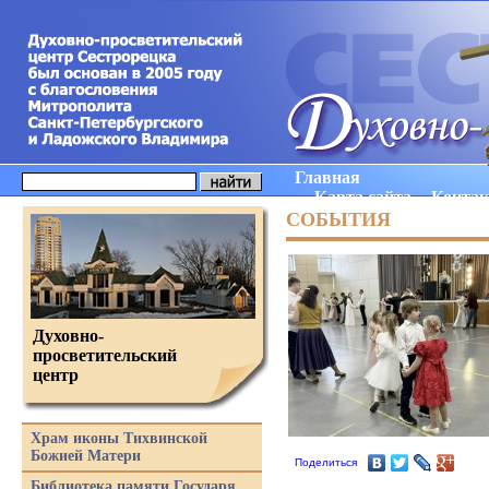
Главная
Карта сайта
Конта
СОБЫТИЯ
Духовно-
просветительский
центр
Храм иконы Тихвинской
Божией Матери
Поделиться
Библиотека памяти Государя