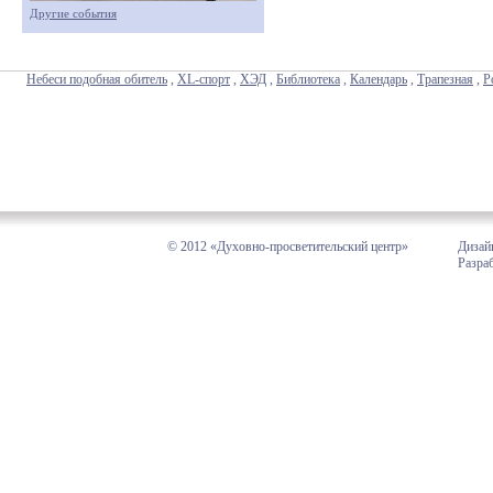
Другие события
Небеси подобная обитель
,
XL-спорт
,
ХЭД
,
Библиотека
,
Календарь
,
Трапезная
,
Р
© 2012 «Духовно-просветительский центр»
Дизай
Разра