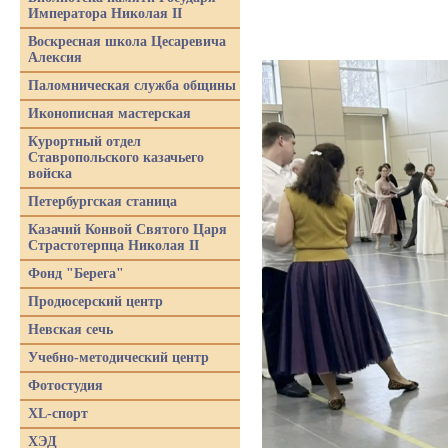
Императора Николая II
Воскресная школа Цесаревича
Алексия
Паломническая служба общины
Иконописная мастерская
Курортный отдел
Ставропольского казачьего
войска
Петербургская станица
Казачий Конвой Святого Царя
Страстотерпца Николая II
Фонд "Берега"
Продюсерский центр
Невская сечь
Учебно-методический центр
Фотостудия
XL-спорт
ХЭД