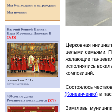
Мы благодарим и награждаем
Мы помним
Казачий Конвой Памяти
Царя Мученика Николая II
(3215)
Церковная инициат
целыми семьями. П
желающие танцевали
исполнялись вокал
композиций.
основан 9 мая 2011 г.
Другие материалы
Состоялось честв
(Коневиченко
)
в пас
400-летию Дома
Романовых посвящается
(577)
Замглавы муниципа