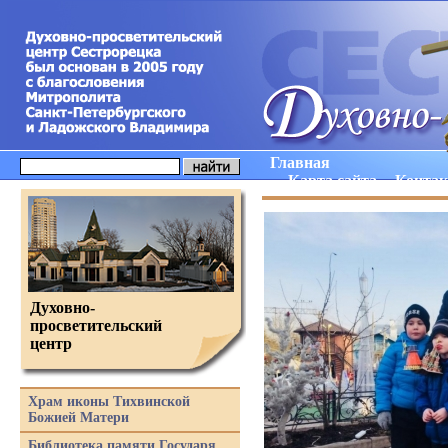
Главная
Карта сайта
Конта
Духовно-
просветительский
центр
Храм иконы Тихвинской
Божией Матери
Библиотека памяти Государя