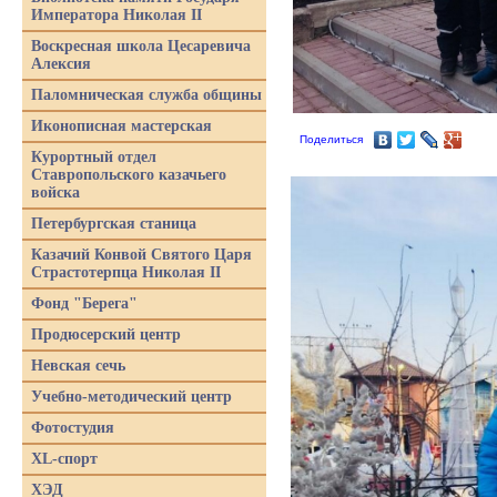
Императора Николая II
Воскресная школа Цесаревича
Алексия
Паломническая служба общины
Иконописная мастерская
Поделиться
Курортный отдел
Ставропольского казачьего
войска
Петербургская станица
Казачий Конвой Святого Царя
Страстотерпца Николая II
Фонд "Берега"
Продюсерский центр
Невская сечь
Учебно-методический центр
Фотостудия
XL-спорт
ХЭД