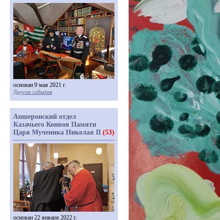
основан 9 мая 2021 г.
Другие события
Апшеронский отдел
Казачьего Конвоя Памяти
Царя Мученика Николая II
(53)
основан 22 января 2022 г.