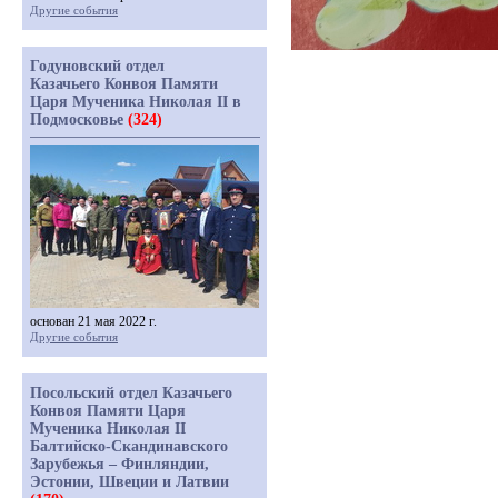
Другие события
Годуновский отдел
Казачьего Конвоя Памяти
Царя Мученика Николая II в
Подмосковье
(324)
основан 21 мая 2022 г.
Другие события
Посольский отдел Казачьего
Конвоя Памяти Царя
Мученика Николая II
Балтийско-Скандинавского
Зарубежья – Финляндии,
Эстонии, Швеции и Латвии