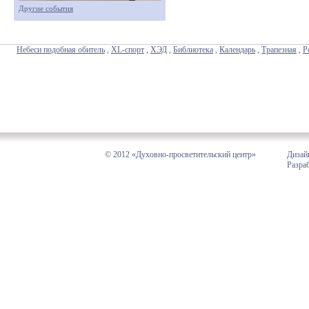
Другие события
Небеси подобная обитель
,
XL-спорт
,
ХЭД
,
Библиотека
,
Календарь
,
Трапезная
,
Р
© 2012 «Духовно-просветительский центр»
Дизай
Разра