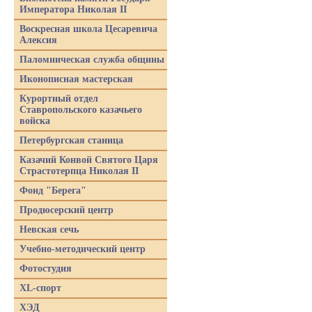
Императора Николая II
Воскресная школа Цесаревича
Алексия
Паломническая служба общины
Иконописная мастерская
Курортный отдел
Ставропольского казачьего
войска
Петербургская станица
Казачий Конвой Святого Царя
Страстотерпца Николая II
Фонд "Берега"
Продюсерский центр
Невская сечь
Учебно-методический центр
Фотостудия
XL-спорт
ХЭД