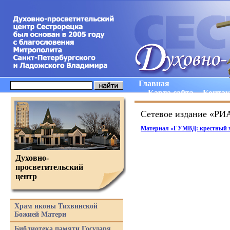
Главная
Карта сайта
Конта
Сетевое издание «РИ
Материал
«
ГУМВД: крестный х
Духовно-
просветительский
центр
Храм иконы Тихвинской
Божией Матери
Библиотека памяти Государя