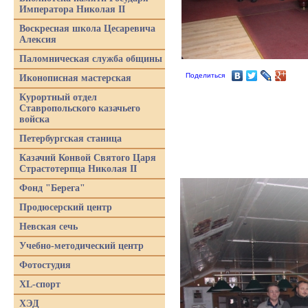
Императора Николая II
Воскресная школа Цесаревича
Алексия
Паломническая служба общины
Поделиться
Иконописная мастерская
Курортный отдел
Ставропольского казачьего
войска
Петербургская станица
Казачий Конвой Святого Царя
Страстотерпца Николая II
Фонд "Берега"
Продюсерский центр
Невская сечь
Учебно-методический центр
Фотостудия
XL-спорт
ХЭД