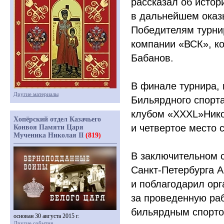
рассказал об истор
в дальнейшем оказ
Победителям турни
компании
«
ВСК», к
Бабанов.
В финале турнира, 
Другие материалы
Бильярдного спорт
клубом
«XXXL
»Нико
Хопёрский отдел Казачьего
и четвертое место 
Конвоя Памяти Царя
Мученика Николая II
(819)
В заключительном с
Санкт-Петербурга А
и поблагодарил орг
за проведенную ра
бильярдным спорто
основан 30 августа 2015 г.
Другие события