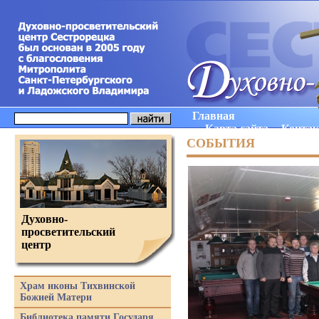
Главная
Карта сайта
Конта
СОБЫТИЯ
Духовно-
просветительский
центр
Храм иконы Тихвинской
Божией Матери
Библиотека памяти Государя