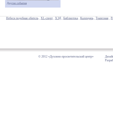
Другие события
Небеси подобная обитель
,
XL-спорт
,
ХЭД
,
Библиотека
,
Календарь
,
Трапезная
,
Р
© 2012 «Духовно-просветительский центр»
Дизай
Разра