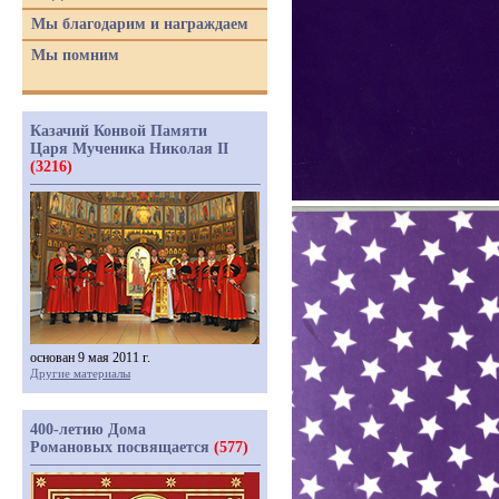
Мы благодарим и награждаем
Мы помним
Казачий Конвой Памяти
Царя Мученика Николая II
(3216)
основан 9 мая 2011 г.
Другие материалы
400-летию Дома
Романовых посвящается
(577)