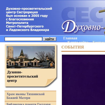
Главная
Карта сайта
Конта
СОБЫТИЯ
Духовно-
просветительский
центр
Храм иконы Тихвинской
Божией Матери
Библиотека памяти Государя