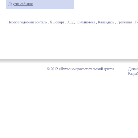
Другие события
Небеси подобная обитель
,
XL-спорт
,
ХЭД
,
Библиотека
,
Календарь
,
Трапезная
,
Р
© 2012 «Духовно-просветительский центр»
Дизай
Разра