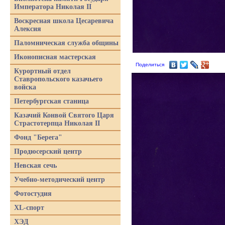
Императора Николая II
Воскресная школа Цесаревича
Алексия
Паломническая служба общины
Иконописная мастерская
Поделиться
Курортный отдел
Ставропольского казачьего
войска
Петербургская станица
Казачий Конвой Святого Царя
Страстотерпца Николая II
Фонд "Берега"
Продюсерский центр
Невская сечь
Учебно-методический центр
Фотостудия
XL-спорт
ХЭД