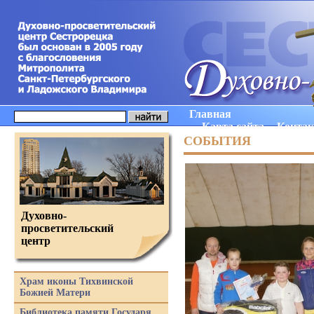
Главная
Карта сайта
Конта
СОБЫТИЯ
Духовно-
просветительский
центр
Храм иконы Тихвинской
Божией Матери
Библиотека памяти Государя