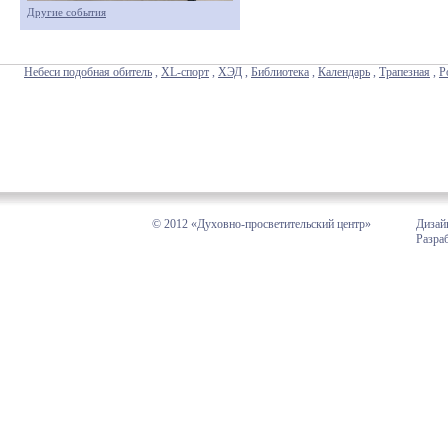
Другие события
Небеси подобная обитель
,
XL-спорт
,
ХЭД
,
Библиотека
,
Календарь
,
Трапезная
,
Р
© 2012 «Духовно-просветительский центр»
Дизай
Разра