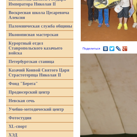
Императора Николая II
Воскресная школа Цесаревича
Алексия
Паломническая служба общины
Иконописная мастерская
Курортный отдел
Ставропольского казачьего
Поделиться
войска
Петербургская станица
Казачий Конвой Святого Царя
Страстотерпца Николая II
Фонд "Берега"
Продюсерский центр
Невская сечь
Учебно-методический центр
Фотостудия
XL-спорт
ХЭД