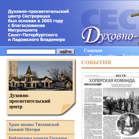
Главная
Карта сайта
Конта
СОБЫТИЯ
Духовно-
просветительский
центр
Храм иконы Тихвинской
Божией Матери
Библиотека памяти Государя