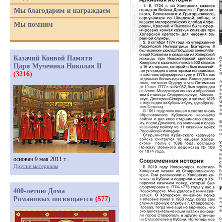
Мы благодарим и награждаем
Мы помним
Казачий Конвой Памяти
Царя Мученика Николая II
(3216)
основан 9 мая 2011 г.
Другие материалы
400-летию Дома
Романовых посвящается
(577)