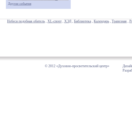
Другие события
Небеси подобная обитель
,
XL-спорт
,
ХЭД
,
Библиотека
,
Календарь
,
Трапезная
,
Р
© 2012 «Духовно-просветительский центр»
Дизай
Разра