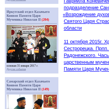
Гавриила Коневичен
подразделение Сан
Иркутский отдел Казачьего
«
Возрождение духов
Конвоя Памяти Царя
Мученика Николая II
(204)
Святого Царя Страс
области
11 октября 2015г. 
Сестрорецка. Прпп.
Радонежского. Час
царственным мучен
основан 31 января 2017 г.
Памяти Царя Мучен
Другие события
Самарский отдел Казачьего
Конвоя Памяти Царя
Мученика Николая II
(149)