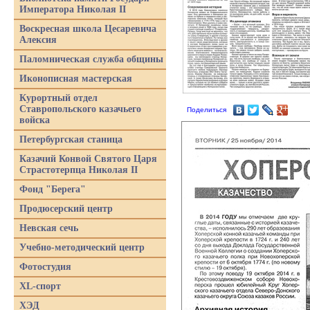
Императора Николая II
Воскресная школа Цесаревича
Алексия
Паломническая служба общины
Иконописная мастерская
Курортный отдел
Ставропольского казачьего
Поделиться
войска
Петербургская станица
Казачий Конвой Святого Царя
Страстотерпца Николая II
Фонд "Берега"
Продюсерский центр
Невская сечь
Учебно-методический центр
Фотостудия
XL-спорт
ХЭД