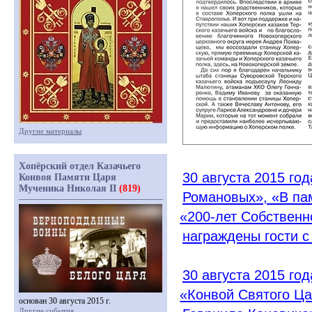
Другие материалы
Хопёрский отдел Казачьего
30 августа 2015 г
Конвоя Памяти Царя
Мученика Николая II
(819)
Романовых»,
«
В па
«200
-лет Собственн
награждены гости с
30 августа 2015 го
«
Конвой Святого Ца
основан 30 августа 2015 г.
Другие события