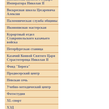
Императора Николая II
Воскресная школа Цесаревича
Алексия
Паломническая служба общины
Иконописная мастерская
Курортный отдел
Ставропольского казачьего
войска
Петербургская станица
Казачий Конвой Святого Царя
Страстотерпца Николая II
Фонд "Берега"
Продюсерский центр
Невская сечь
Учебно-методический центр
Фотостудия
XL-спорт
ХЭД