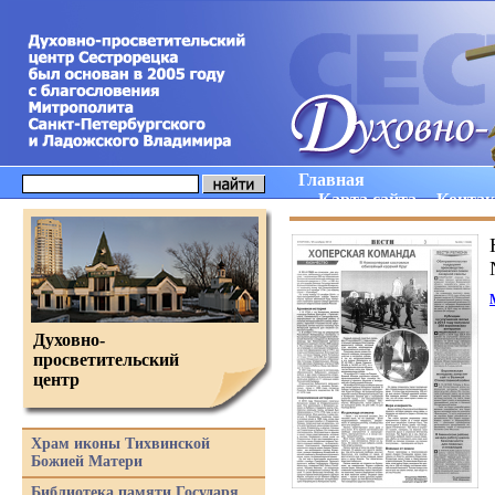
Главная
Карта сайта
Конта
Духовно-
просветительский
центр
Храм иконы Тихвинской
Божией Матери
Библиотека памяти Государя