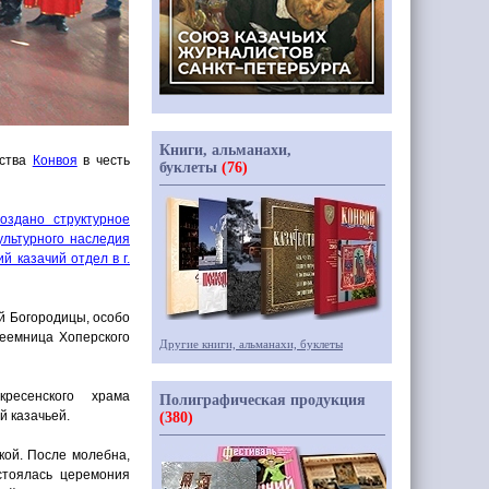
Книги, альманахи,
ества
Конвоя
в честь
буклеты
(76)
создано структурное
ультурного наследия
й казачий отдел в г.
й Богородицы, особо
преемница Хоперского
Другие книги, альманахи, буклеты
ресенского храма
Полиграфическая продукция
й казачьей.
(380)
кой. После молебна,
стоялась церемония