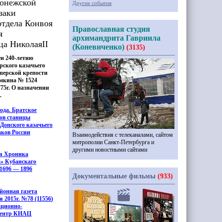
ронежской
Другие события
заки
отдела Конвоя
Православная студия
я
архимандрита Гавриила
ца НиколаяII
(Коневиченко)
(3135)
н 240-летию
рского казачьего
перской крепости
емкина № 1524
1775г. О назначении
.
года. Братское
ков станицы
-Донского казачьего
аков России
Взаимодействия с телеканалами, сайтом
митрополии Санкт-Петербурга и
другими новостными сайтами
я Хроника
а» Кубанскаго
 1696 — 1896
Документальные фильмы
(933)
йонная газета
я 2015г. №78
(11556
)
ционно-
Центр КИАЦ