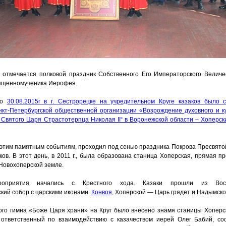
ь отмечается полковой праздник Собственного Его Императорского Велич
вященномученика Иерофея.
то
30.08.2015г в г. Сестрорецке на учредительном Круге казаков было 
кт-Петербургской общественной организации
«
Возрождение духовного и к
 Святого Царя Страстотерпца Николая II“ в Воронежской области – Хоперски
 этим памятным событиям, проходил под сенью праздника Покрова Пресвято
ков. В этот день, в 2011 г., была образована станица Хоперская, прямая 
 Новохоперской земле.
роприятия начались с Крестного хода. Казаки прошли из Воск
кий собор с царскими иконами:
Конвоя
, Хоперской — Царь грядет и Надымско
ого гимна
«
Боже Царя храни» на Круг было внесено знамя станицы Хоперс
 ответственный по взаимодействию с казачеством иерей Олег Бабий, со