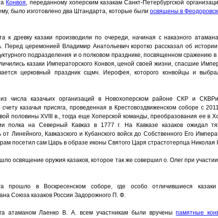
та
Конвоя
, переданному хоперским казакам Санкт-Петербургской организац
му, было изготовлено два Штандарта, которые были
освящены в Феодоровск
а к древку казаки производили по очереди, начиная с наказного атаман
А. Перед церемонией Владимир Анатольевич коротко рассказал об истории
уктурного подразделения и о полковом празднике, посвященном сражению в 
личились казаки Императорского Конвоя, ценой своей жизни, спасшие Импер
чается церковный праздник сщмч. Иерофея, которого конвойцы и выбр
 из числа казачьих организаций в Новохоперском районе СКР и СКВРи
 счету казачья присяга, проведенная в Крестовоздвиженском соборе с 2011
вой половины XVIII в., тогда еще Хоперской команды, преобразования ее в Х
ции полка на Северный Кавказ в 1777 г. На Кавказе казаков ожидал т
 от Линейного, Кавказского и Кубанского войск до Собственного Его Импер
храм посетил сам Царь в образе иконы Святого Царя страстотерпца Николая II
шло освящение оружия казаков, которое так же совершил о. Олег при участи
га прошло в Воскресенском соборе, где особо отличившиеся казаки
ана Союза казаков России Задорожного П. Ф.
га атаманом Лаенко В. А. всем участникам были вручены
памятные кон