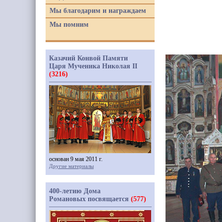
Мы благодарим и награждаем
Мы помним
Казачий Конвой Памяти
Царя Мученика Николая II
(3216)
основан 9 мая 2011 г.
Другие материалы
400-летию Дома
Романовых посвящается
(577)