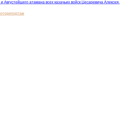
I и Августейшего атамана всех казачьих войск Цесаревича Алексея.
оторепортаж