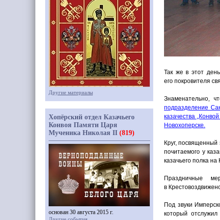
Так же в этот ден
его покровителя с
Другие материалы
Знаменательно, ч
подразделение Сан
казачества „Конвой
Хопёрский отдел Казачьего
Конвоя Памяти Царя
Новохоперске.
Мученика Николая II
(819)
Круг, посвященный
почитаемого у каза
казачьего полка на
Праздничные ме
в Крестовоздвиженс
Под звуки Имперск
основан 30 августа 2015 г.
который отслужил
Другие события