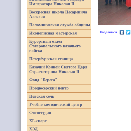
Императора Николая II
Воскресная школа Цесаревича
Алексия
Паломническая служба общины
Поделиться
Иконописная мастерская
Курортный отдел
Ставропольского казачьего
войска
Петербургская станица
Казачий Конвой Святого Царя
Страстотерпца Николая II
Фонд "Берега"
Продюсерский центр
Невская сечь
Учебно-методический центр
Фотостудия
XL-спорт
ХЭД