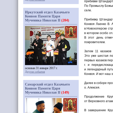
прибивки Штандар
По Промыслу Божье
селе.
Иркутский отдел Казачьего
Конвоя Памяти Царя
Прибивку Штандарт
Мученика Николая II
(204)
Конвоя Лаенко В. 
в Новохоперске стр
в котором особо от
В этот день отме
покровителем.
Затем 11 казаков
Это уже шестая по
первых казаков пер
г. и передислока
основан 31 января 2017 г.
и легендарный путь
Другие события
Конвоя. И вот наш 
Далее в соборе про
Самарский отдел Казачьего
о. Алексея.
Конвоя Памяти Царя
Мученика Николая II
(149)
Продолжение Кру
от Верховного атам
В завершение Кру