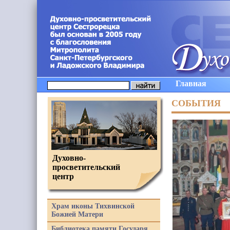
Главная
СОБЫТИЯ
Духовно-
просветительский
центр
Храм иконы Тихвинской
Божией Матери
Библиотека памяти Государя