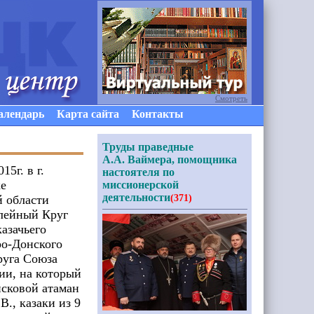
Смотреть
алендарь
Карта сайта
Контакты
Труды праведные
А.А. Ваймера, помощника
15г. в г.
настоятеля по
е
миссионерской
деятельности
 области
(371)
лейный Круг
азачьего
ро-Донского
руга Союза
ии, на который
сковой атаман
., казаки из 9