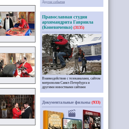
Другие события
Православная студия
архимандрита Гавриила
(Коневиченко)
(3135)
Взаимодействия с телеканалами, сайтом
митрополии Санкт-Петербурга и
другими новостными сайтами
Документальные фильмы
(933)