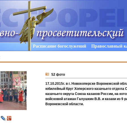
Расписание богослужений
Православный к
ы
52 фото
17.10.2015г. в г. Новохоперске Воронежской об
юбилейный Круг Хоперского казачьего отдела 
казачьего округа Союза казаков России, на ко
войсковой атаман Галушкин В.В. и казаки из 9 
Воронежской области.