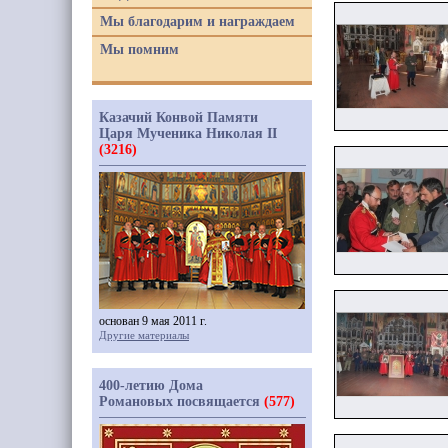
Мы благодарим и награждаем
Мы помним
Казачий Конвой Памяти
Царя Мученика Николая II
(3216)
основан 9 мая 2011 г.
Другие материалы
400-летию Дома
Романовых посвящается
(577)