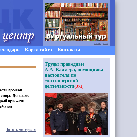
Смотреть
алендарь
Карта сайта
Контакты
Труды праведные
А.А. Ваймера, помощника
настоятеля по
миссионерской
деятельности
(371)
ласти прошел
Северо-Донского
торый прибыли
районов
Читать материал