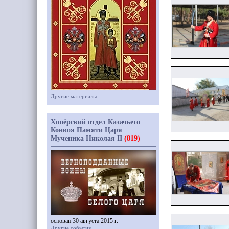
Другие материалы
Хопёрский отдел Казачьего
Конвоя Памяти Царя
Мученика Николая II
(819)
основан 30 августа 2015 г.
Другие события