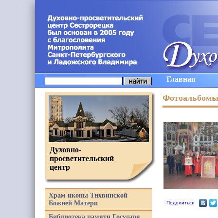
Главная
Фотоальбом
Духовно-
просветительский
центр
Храм иконы Тихвинской
Божией Матери
Поделиться
Библиотека памяти Государя