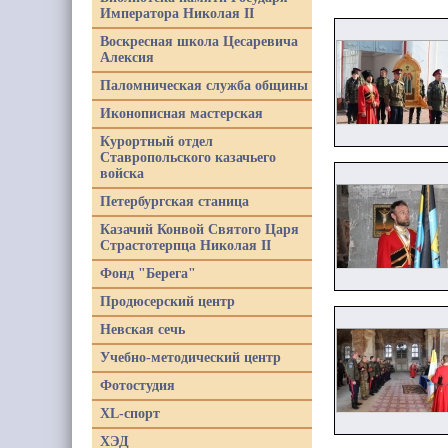
Императора Николая II
Воскресная школа Цесаревича
Алексия
Паломническая служба общины
Иконописная мастерская
Курортный отдел
Ставропольского казачьего
войска
Петербургская станица
Казачий Конвой Святого Царя
Страстотерпца Николая II
Фонд "Берега"
Продюсерский центр
Невская сечь
Учебно-методический центр
Фотостудия
XL-спорт
ХЭД