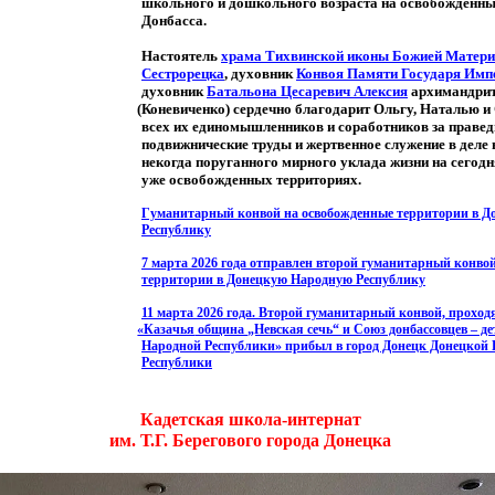
школьного и дошкольного возраста на освобожденны
Донбасса.
Настоятель
храма Тихвинской иконы Божией Матери
Сестрорецка
, духовник
Конвоя Памяти Государя Импе
духовник
Батальона Цесаревич Алексия
архимандрит
(Коневиченко
) сердечно благодарит Ольгу, Наталью и 
всех их единомышленников и соработников за праве
подвижнические труды и жертвенное служение в деле
некогда поруганного мирного уклада жизни на сегод
уже освобожденных территориях.
Гуманитарный конвой на освобожденные территории в 
Республику
7 марта 2026 года отправлен второй гуманитарный конво
территории в Донецкую Народную Республику
11 марта 2026 года. Второй гуманитарный конвой, проход
«Казачья
община „Невская сечь“ и Союз донбассовцев – д
Народной Республики» прибыл в город Донецк Донецкой
Республики
Кадетская школа-интернат
им. Т.Г. Берегового города Донецка