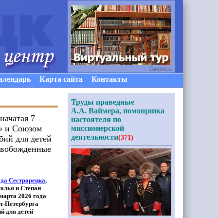
Смотреть
алендарь
Карта сайта
Контакты
Труды праведные
А.А. Ваймера, помощника
начатая 7
настоятеля по
и» и Союзом
миссионерской
деятельности
бий для детей
(371)
освобожденные
ода Сестрорецка
,
алья и Степан
марта 2026 года
т-Петербурга
й для детей