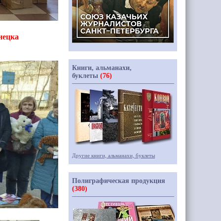
нецка
Книги, альманахи,
буклеты
(76)
Другие книги, альманахи, буклеты
Полиграфическая продукция
(380)