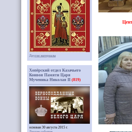
Цент
Другие материалы
Хопёрский отдел Казачьего
Конвоя Памяти Царя
Мученика Николая II
(819)
основан 30 августа 2015 г.
Другие события