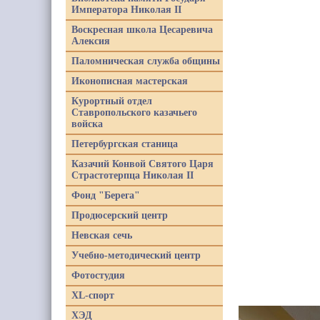
Императора Николая II
Воскресная школа Цесаревича
Алексия
Паломническая служба общины
Иконописная мастерская
Курортный отдел
Ставропольского казачьего
войска
Петербургская станица
Казачий Конвой Святого Царя
Страстотерпца Николая II
Фонд "Берега"
Продюсерский центр
Невская сечь
Учебно-методический центр
Фотостудия
XL-спорт
ХЭД