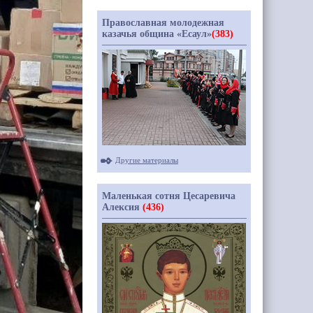
Православная молодежная
казачья община «Есаул»
(383)
Другие материалы
Маленькая сотня Цесаревича
Алексия
(436)