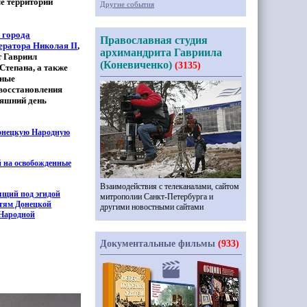
е территории
Другие события
 города
Православная студия
ратора Николая II
,
архимандрита Гавриила
 Гавриил
(Коневиченко)
(3135)
Степана, а также
дные
 восстановления
няшний день
Донецкую Народную
й на освобожденные
Взаимодействия с телеканалами, сайтом
ящий под эгидой
митрополии Санкт-Петербурга и
етям Донецкой
другими новостными сайтами
 Народной
Документальные фильмы
(933)