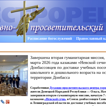
Расписание богослужений
Православный к
Завершена вторая гуманитарная миссия, 
марта 2026 года казаками «Невской сеч
Донбассовцев по доставке учебных посо
школьного и дошкольного возраста на 
территории Донбасса
Соработники
Духовно-просветительского центра гор
жители Донецкой Народной Республики — Ольга, Нат
завершили вторую гуманитарную миссию, начатую 7 
казаками
«Невской
сечи»
и Союза донбассовцев Санк
и Ленинградской области по доставке учебных пособи