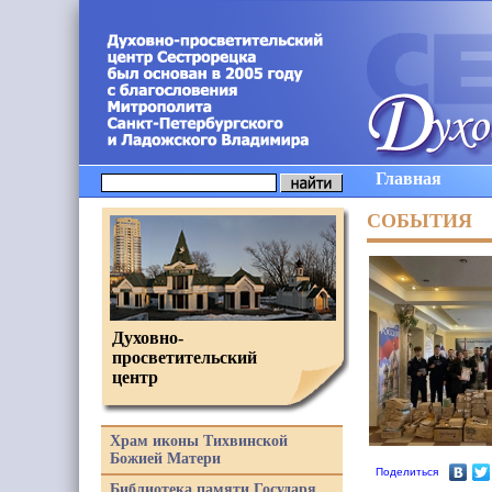
Главная
СОБЫТИЯ
Духовно-
просветительский
центр
Храм иконы Тихвинской
Божией Матери
Поделиться
Библиотека памяти Государя