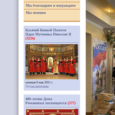
Мы благодарим и награждаем
Мы помним
Казачий Конвой Памяти
Царя Мученика Николая II
(3216)
основан 9 мая 2011 г.
Другие материалы
400-летию Дома
Романовых посвящается
(577)