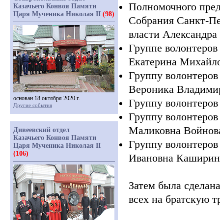
Полномочного пред
Казачьего Конвоя Памяти
Царя Мученика Николая II
(98)
Собрания Санкт-Пе
власти Александра
Группе волонтеров
Екатерина Михайл
Группу волонтеров
Вероника Владими
основан 18 октября 2020 г.
Группу волонтеров
Другие события
Группу волонтеров
Маликовна Войнов
Дивеевский отдел
Казачьего Конвоя Памяти
Группу волонтеров
Царя Мученика Николая II
(106)
Ивановна Каширин
Затем была сделан
всех на братскую т