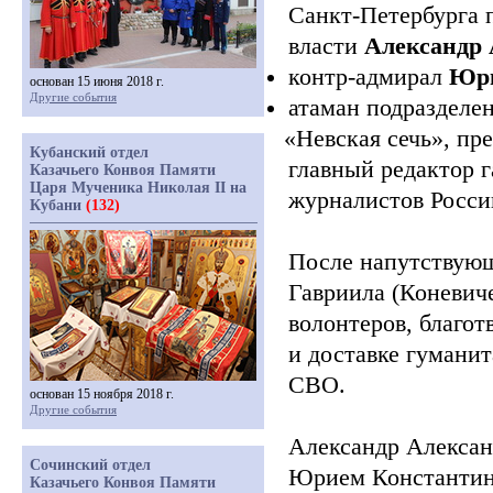
Санкт-Петербурга п
власти
Александр 
контр-адмирал
Юри
основан 15 июня 2018 г.
Другие события
атаман подразделе
«Невская
сечь», пр
Кубанский отдел
главный редактор 
Казачьего Конвоя Памяти
Царя Мученика Николая II на
журналистов Росс
Кубани
(132)
После напутствующ
Гавриила
(Коневич
волонтеров, благот
и доставке гумани
СВО.
основан 15 ноября 2018 г.
Другие события
Александр Алексан
Сочинский отдел
Юрием Константин
Казачьего Конвоя Памяти