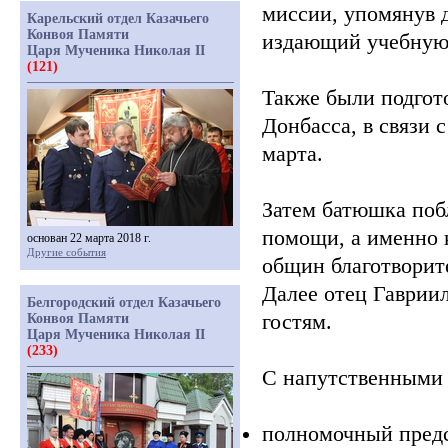
миссии, упомянув 
Карельский отдел Казачьего
Конвоя Памяти
издающий учебную 
Царя Мученика Николая II
(121)
Также были подгот
Донбасса, в связи
марта.
Затем батюшка поб
помощи, а именно 
основан 22 марта 2018 г.
Другие события
общин благотворит
Далее отец Гаврии
Белгородский отдел Казачьего
гостям.
Конвоя Памяти
Царя Мученика Николая II
(233)
С напутственными 
полномочный предс