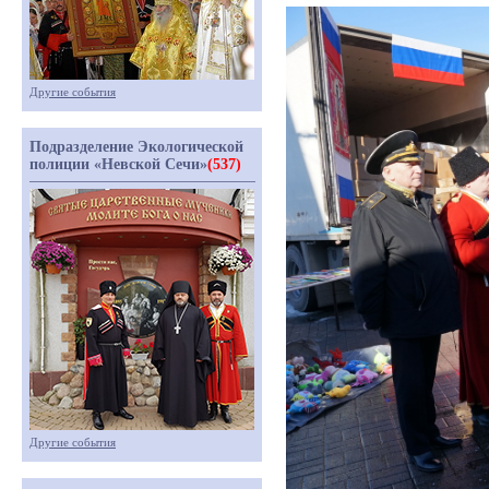
Другие события
Подразделение Экологической
полиции «Невской Сечи»
(537)
Другие события