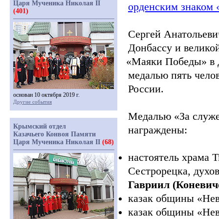
Царя Мученика Николая II
орденским знаком
(401)
Сергей Анатольеви
Донбассу и велико
«Маяки
Победы» в 
медалью пять челов
России.
основан 10 октября 2019 г.
Другие события
Медалью
«За
служе
Крымский отдел
награждены:
Казачьего Конвоя Памяти
Царя Мученика Николая II
(68)
настоятель храма 
Сестрорецка, духо
Гавриил
(Коневич
казак общины
«Нев
казак общины
«Нев