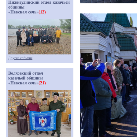
Нижнеудинский отдел казачьей
общины
«Невская сечь»
(12)
Другие события
Волховский отдел
казачьей общины
«Невская сечь»
(21)