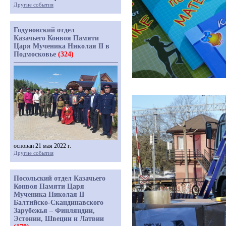
Другие события
Годуновский отдел
Казачьего Конвоя Памяти
Царя Мученика Николая II в
Подмосковье
(324)
основан 21 мая 2022 г.
Другие события
Посольский отдел Казачьего
Конвоя Памяти Царя
Мученика Николая II
Балтийско-Скандинавского
Зарубежья – Финляндии,
Эстонии, Швеции и Латвии