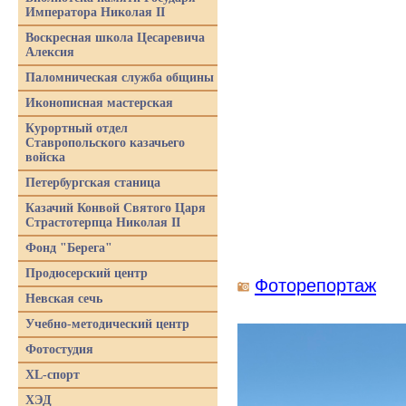
Императора Николая II
Воскресная школа Цесаревича
Алексия
Паломническая служба общины
Иконописная мастерская
Курортный отдел
Ставропольского казачьего
войска
Петербургская станица
Казачий Конвой Святого Царя
Страстотерпца Николая II
Фонд "Берега"
Продюсерский центр
Фоторепортаж
Невская сечь
Учебно-методический центр
Фотостудия
XL-спорт
ХЭД