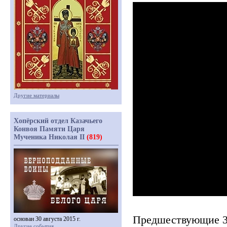
Другие материалы
Хопёрский отдел Казачьего
Конвоя Памяти Царя
Мученика Николая II
(819)
Предшествующие 34
основан 30 августа 2015 г.
Другие события