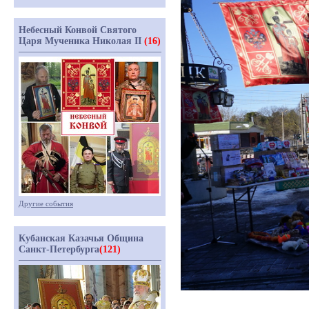
Небесный Конвой Святого
Царя Мученика Николая II
(16)
Другие события
Кубанская Казачья Община
Санкт-Петербурга
(121)