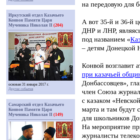
на передовую для 
Иркутский отдел Казачьего
Конвоя Памяти Царя
А вот 35-й и 36-й
Мученика Николая II
(204)
ДНР и ЛНР, являяс
под названием
«
Ка
– детям Донецкой 
Конвой возглавит 
при казачьей общи
Донбассовцев», гл
основан 31 января 2017 г.
Другие события
член Союза журнал
с казаком
«Невско
Самарский отдел Казачьего
марта и там будут 
Конвоя Памяти Царя
Мученика Николая II
(149)
для школьников До
На мероприятие пр
журналисты телек