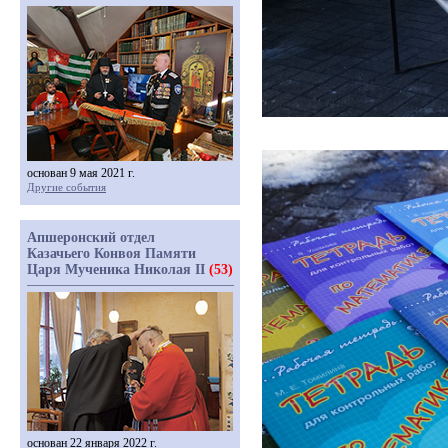
основан 9 мая 2021 г.
Другие события
Апшеронский отдел
Казачьего Конвоя Памяти
Царя Мученика Николая II
(53)
основан 22 января 2022 г.