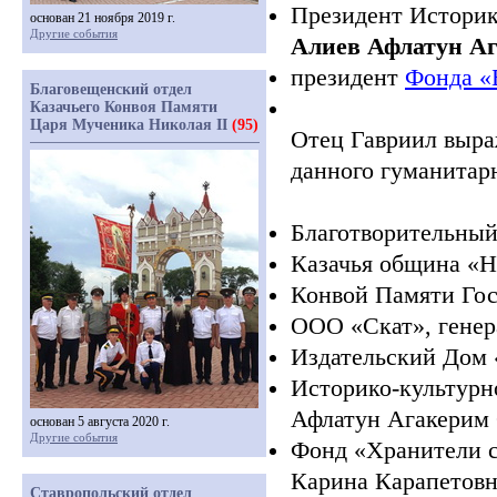
Президент Историк
основан 21 ноября 2019 г.
Другие события
Алиев Афлатун А
президент
Фонда
«
Благовещенский отдел
Казачьего Конвоя Памяти
Царя Мученика Николая II
(95)
Отец Гавриил выра
данного гуманитар
Благотворительны
Казачья община
«Н
Конвой Памяти Гос
ООО
«Скат
», гене
Издательский Дом
Историко-культурн
Афлатун Агакерим
основан 5 августа 2020 г.
Другие события
Фонд
«Хранители
с
Карина Карапетовн
Ставропольский отдел