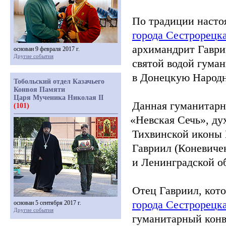
По традиции насто
города Сестрорецк
архимандрит Гавр
основан 9 февраля 2017 г.
Другие события
святой водой гума
в Донецкую Народн
Тобольский отдел Казачьего
Конвоя Памяти
Царя Мученика Николая II
Данная гуманитарн
(101)
«Невская
Сечь», ду
Тихвинской иконы 
Гавриил
(Коневиче
и Ленинградской о
Отец Гавриил, кот
города Сестрорецк
основан 5 сентября 2017 г.
Другие события
гуманитарный конв