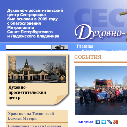
Главная
Карта сайта
Конта
СОБЫТИЯ
Духовно-
просветительский
центр
Храм иконы Тихвинской
Божией Матери
Поделиться
Библиотека памяти Государя