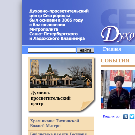
Главная
СОБЫТИЯ
Духовно-
просветительский
центр
Поделиться
Храм иконы Тихвинской
Божией Матери
Библиотека памяти Государя