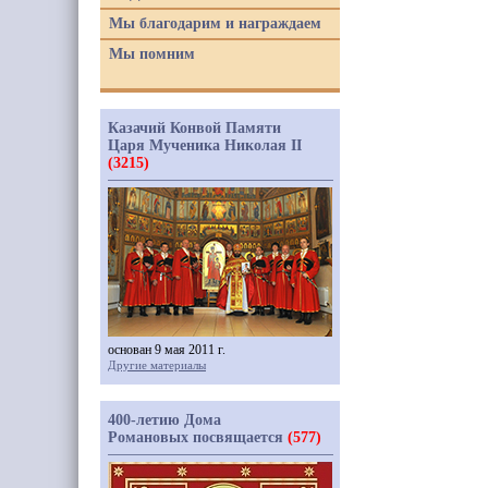
Мы благодарим и награждаем
Мы помним
Казачий Конвой Памяти
Царя Мученика Николая II
(3215)
основан 9 мая 2011 г.
Другие материалы
400-летию Дома
Романовых посвящается
(577)