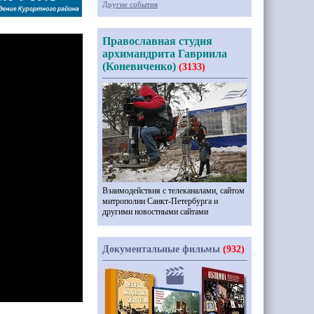
Другие события
Православная студия
архимандрита Гавриила
(Коневиченко)
(3133)
Взаимодействия с телеканалами, сайтом
митрополии Санкт-Петербурга и
другими новостными сайтами
Документальные фильмы
(932)