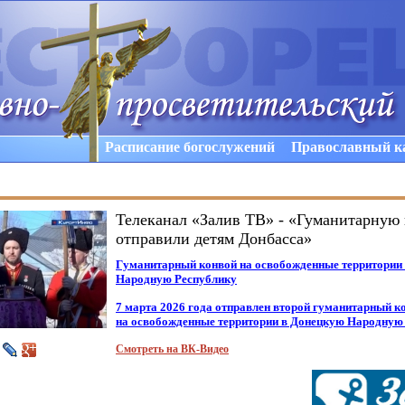
Расписание богослужений
Православный к
Телеканал «Залив ТВ» - «Гуманитарную
отправили детям Донбасса»
Гуманитарный конвой на освобожденные территории
Народную Республику
7 марта 2026 года отправлен второй гуманитарный к
на освобожденные территории в Донецкую Народную
Смотреть на ВК-Видео