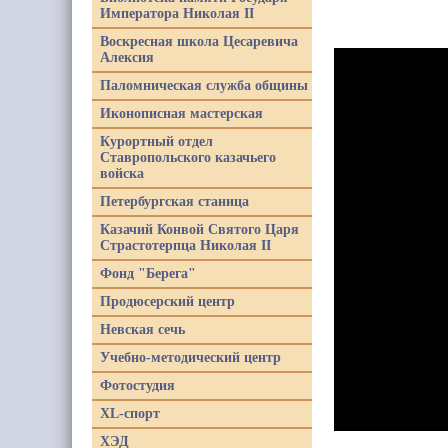
Императора Николая II
Воскресная школа Цесаревича
Алексия
Паломническая служба общины
Иконописная мастерская
Курортный отдел
Ставропольского казачьего
войска
Петербургская станица
Казачий Конвой Святого Царя
Страстотерпца Николая II
Фонд "Берега"
Продюсерский центр
Невская сечь
Учебно-методический центр
Фотостудия
XL-спорт
ХЭД