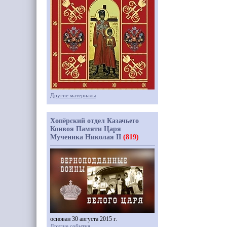
Другие материалы
Хопёрский отдел Казачьего
Конвоя Памяти Царя
Мученика Николая II
(819)
основан 30 августа 2015 г.
Другие события