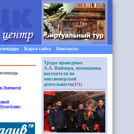
Смотреть
алендарь
Карта сайта
Контакты
Труды праведные
А.А. Ваймера, помощника
 помощь
настоятеля по
миссионерской
деятельности
(371)
 в Донецкую
онвой
 Республику