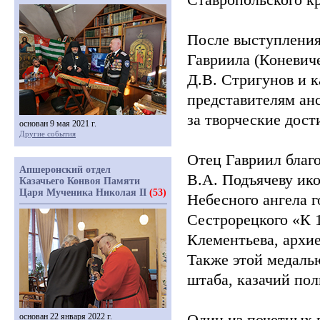
После выступления
Гавриила
(Коневич
Д.В. Стригунов и к
представителям ан
за творческие дост
основан 9 мая 2021 г.
Другие события
Отец Гавриил благо
Апшеронский отдел
В.А. Подъячеву ико
Казачьего Конвоя Памяти
Царя Мученика Николая II
(53)
Небесного ангела г
Сестрорецкого
«К
1
Клементьева, архи
Также этой медаль
штаба, казачий по
Один из почетных 
основан 22 января 2022 г.