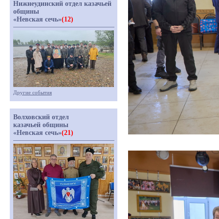
Нижнеудинский отдел казачьей
общины
«Невская сечь»
(12)
Другие события
Волховский отдел
казачьей общины
«Невская сечь»
(21)