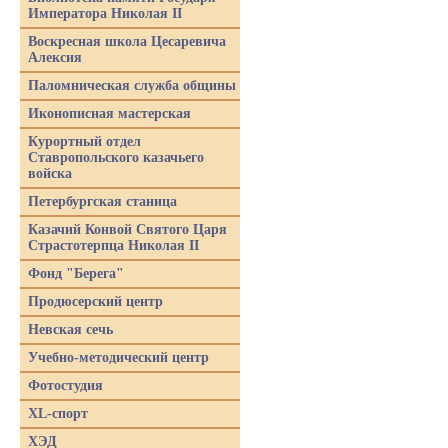
Императора Николая II
Воскресная школа Цесаревича
Алексия
Паломническая служба общины
Иконописная мастерская
Курортный отдел
Ставропольского казачьего
войска
Петербургская станица
Казачий Конвой Святого Царя
Страстотерпца Николая II
Фонд "Берега"
Продюсерский центр
Невская сечь
Учебно-методический центр
Фотостудия
XL-спорт
ХЭД