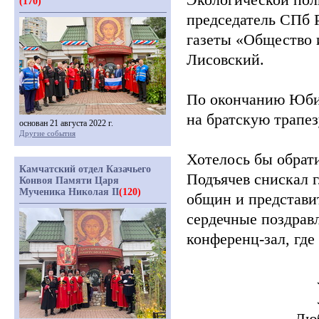
(170)
председатель СПб
газеты
«Общество
Лисовский.
По окончанию Юби
на братскую трапез
основан 21 августа 2022 г.
Другие события
Хотелось бы обрат
Камчатский отдел Казачьего
Подъячев снискал г
Конвоя Памяти Царя
Мученика Николая II
(120)
общин и представи
сердечные поздрав
конференц-зал, где
Люб