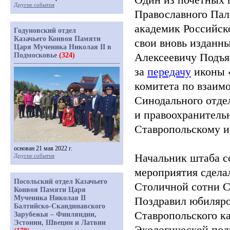
Другие события
Православного Пал
академик Российск
Годуновский отдел
Казачьего Конвоя Памяти
свои вновь изданн
Царя Мученика Николая II в
Алексеевичу Подъя
Подмосковье
(324)
за
передачу
иконы
комитета по взаим
Синодального отде
и правоохранитель
Ставропольскому 
основан 21 мая 2022 г.
Начальник штаба с
Другие события
мероприятия сдела
Посольский отдел Казачьего
Столичной сотни С
Конвоя Памяти Царя
Мученика Николая II
Поздравил юбиляро
Балтийско-Скандинавского
Ставропольского ка
Зарубежья – Финляндии,
Эстонии, Швеции и Латвии
Экологической пол