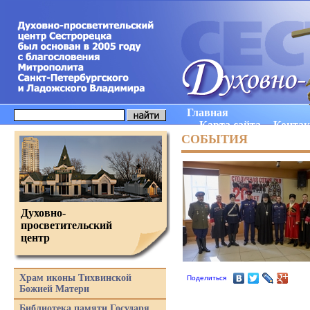
Главная
Карта сайта
Конта
СОБЫТИЯ
Духовно-
просветительский
центр
Храм иконы Тихвинской
Поделиться
Божией Матери
Библиотека памяти Государя