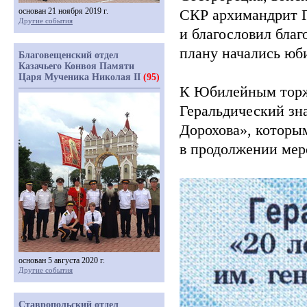
основан 21 ноября 2019 г.
СКР архимандрит 
Другие события
и благословил благ
плану начались юб
Благовещенский отдел
Казачьего Конвоя Памяти
Царя Мученика Николая II
(95)
К Юбилейным торж
Геральдический зн
Дорохова», которы
в продолжении меро
основан 5 августа 2020 г.
Другие события
Ставропольский отдел