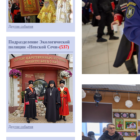
Другие события
Подразделение Экологической
полиции «Невской Сечи»
(537)
Другие события