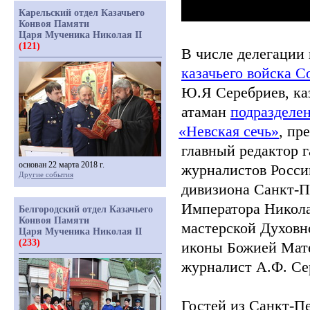
Карельский отдел Казачьего
Конвоя Памяти
Царя Мученика Николая II
(121)
В числе делегации
казачьего войска С
Ю.Я Серебриев, ка
атаман
подразделе
«Невская
сечь»
, пр
главный редактор 
основан 22 марта 2018 г.
журналистов Росси
Другие события
дивизиона Санкт-П
Императора Никола
Белгородский отдел Казачьего
Конвоя Памяти
мастерской Духовн
Царя Мученика Николая II
(233)
иконы Божией Мате
журналист А.Ф. Се
Гостей из Санкт-П