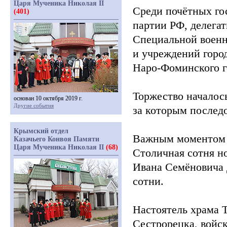
Царя Мученика Николая II
Среди почётных го
(401)
партии РФ, делега
Специальной военн
и учреждений горо
Наро-Фоминского го
Торжество началос
основан 10 октября 2019 г.
Другие события
за которым послед
Крымский отдел
Важным моментом с
Казачьего Конвоя Памяти
Царя Мученика Николая II
(68)
Столичная сотня но
Ивана Семёновича 
сотни.
Настоятель храма 
Сестрорецка, войс